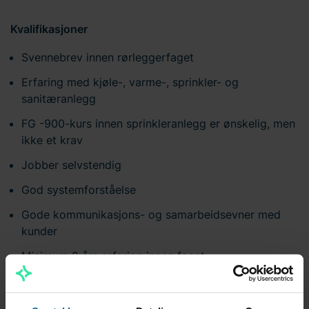
Kvalifikasjoner
Svennebrev innen rørleggerfaget
Erfaring med kjøle-, varme-, sprinkler- og
sanitæranlegg
FG -900-kurs innen sprinkleranlegg er ønskelig, men
ikke et krav
Jobber selvstendig
God systemforståelse
Gode kommunikasjons- og samarbeidsevner med
kunder
Minimum 2 års erfaring innen faget
Førerkort klasse B
Trives med mobil/tablet/PC som arbeidsverktøy, da