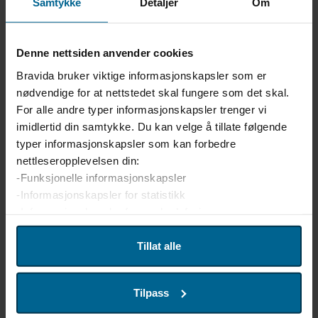
Samtykke
Detaljer
Om
dette er noe vi bruker aktivt
Denne nettsiden anvender cookies
Bravida bruker viktige informasjonskapsler som er
Personlige egenskaper
nødvendige for at nettstedet skal fungere som det skal.
For alle andre typer informasjonskapsler trenger vi
Du har faglig stolthet og holder kunnskap og evnene
imidlertid din samtykke. Du kan velge å tillate følgende
dine ved like
typer informasjonskapsler som kan forbedre
Du er selvstendig og jobber strukturert og
nettleseropplevelsen din:
systematisk
-Funksjonelle informasjonskapsler
-Informasjonskapsler for statistikk
Du er serviceinnstilt og løsningsorientert
-Informasjonskapsler for markedsføring
Du er pålitelig og ansvarsbevisst
Vi bruker enhetsidentifikatorer til å tilpasse innhold og
Tillat alle
Du samarbeider godt og er en lagspiller
annonser for brukerne, tilby funksjoner for sosiale medier
Du har gode kommunikasjonsevner på norsk
og analysere trafikken på nettstedet. Vi deler også denne
Tilpass
informasjonen med våre partnere innen sosiale medier,
annonsering og analyse. Partnerne våre kan kombinere