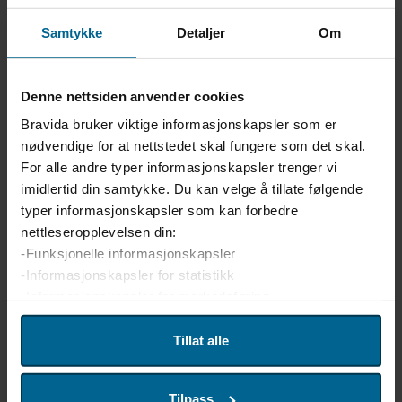
Samtykke
Detaljer
Om
GreenHub Bergen
Denne nettsiden anvender cookies
Bravida bruker viktige informasjonskapsler som er
nødvendige for at nettstedet skal fungere som det skal.
For alle andre typer informasjonskapsler trenger vi
imidlertid din samtykke. Du kan velge å tillate følgende
typer informasjonskapsler som kan forbedre
nettleseropplevelsen din:
-Funksjonelle informasjonskapsler
-Informasjonskapsler for statistikk
-Informasjonskapsler for markedsføring
Vi bruker enhetsidentifikatorer til å tilpasse innhold og
Tillat alle
annonser for brukerne, tilby funksjoner for sosiale medier
GreenHub Skien
og analysere trafikken på nettstedet. Vi deler også denne
Tilpass