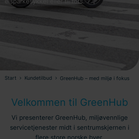
elsparkesykkel eller til fots.
Start
Kundetilbud
GreenHub – med miljø i fokus
Velkommen til GreenHub
Vi presenterer GreenHub, miljøvennlige
servicetjenester midt i sentrumskjernen i
flere store norske byer.