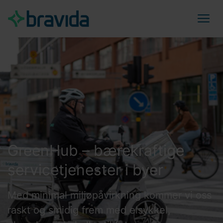
GreenHub – bærekraftige
servicetjenester i byer
Med minimal miljøpåvirkning kommer vi oss
raskt og smidig frem med elsykkel,