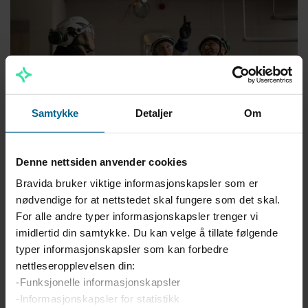
Samtykke
Detaljer
Om
Denne nettsiden anvender cookies
Vårt samfunnsansvar
Bravida bruker viktige informasjonskapsler som er
Bravida ønsker å være bransjens beste arbeidsgiver
nødvendige for at nettstedet skal fungere som det skal.
for medarbeidere som engasjerer seg i fremgangen til
For alle andre typer informasjonskapsler trenger vi
kundene våre, ønsker å lære seg nye ting hver dag og
imidlertid din samtykke. Du kan velge å tillate følgende
ta ansvar for fremtiden.
typer informasjonskapsler som kan forbedre
nettleseropplevelsen din:
-Funksjonelle informasjonskapsler
-Informasjonskapsler for statistikk