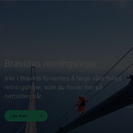
Bravidas retningslinjer
Alle i Bravida forventes å følge våre felles
retningslinjer, som du finner her på
nettsiden vår.
Les mer