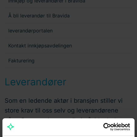
Innkjøp og leverandører i Bravida
Å bli leverandør til Bravida
leverandørportalen
Kontakt innkjøpsavdelingen
Fakturering
Leverandører
Som en ledende aktør i bransjen stiller vi
store krav til oss selv og leverandørene
våre. Sammen kan og vil vi påvirke hele
leverandørkjeden til å ta ansvar for