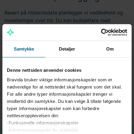
Basert på tilstandsdata planlegger vi vedlikehold og
investeringer over tid. Du kan budsjettere med
trygghet.
Strukturert rapportering og
Samtykke
Detaljer
Om
oppfølging
Denne nettsiden anvender cookies
Du får løpende innsikt i anleggets tilstand, utførte
Bravida bruker viktige informasjonskapsler som er
aktiviteter og kommende behov, tilpasset det
nødvendige for at nettstedet skal fungere som det skal.
rapporteringsnivået du trenger.
For alle andre typer informasjonskapsler trenger vi
imidlertid din samtykke. Du kan velge å tillate følgende
typer informasjonskapsler som kan forbedre
nettleseropplevelsen din:
-Funksjonelle informasjonskapsler
-Informasjonskapsler for statistikk