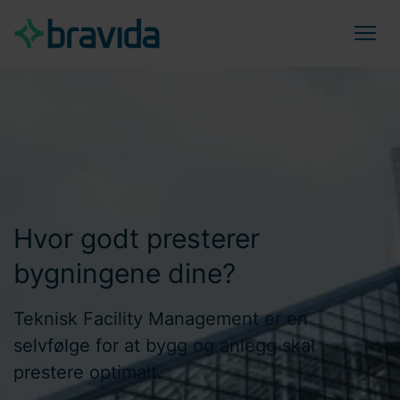
Hvor godt presterer
bygningene dine?
Teknisk Facility Management er en
selvfølge for at bygg og anlegg skal
prestere optimalt.