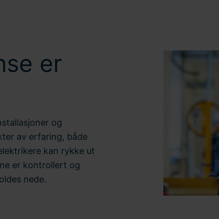
se er
nstallasjoner og
kter av erfaring, både
 elektrikere kan rykke ut
ne er kontrollert og
holdes nede.