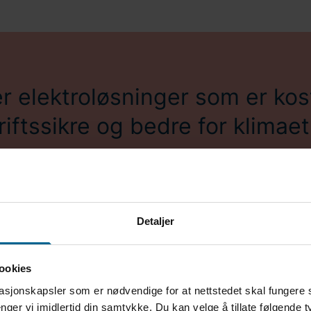
r elektroløsninger som er kos
riftssikre og bedre for klimaet
Detaljer
ookies
asjonskapsler som er nødvendige for at nettstedet skal fungere 
nger vi imidlertid din samtykke. Du kan velge å tillate følgende 