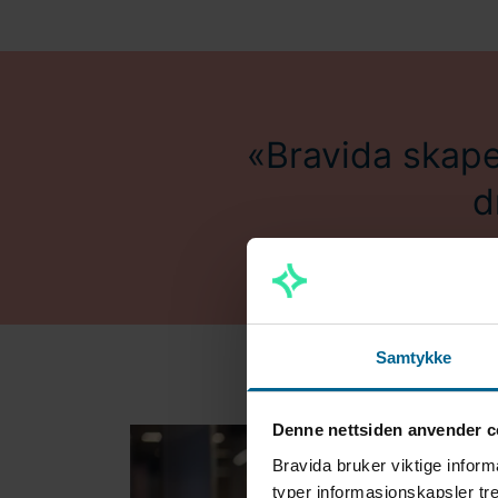
Bravida skape
d
Samtykke
Denne nettsiden anvender c
Bravida bruker viktige inform
typer informasjonskapsler tre