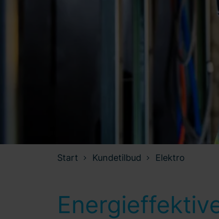
Start
Kundetilbud
Elektro
Energieffektiv