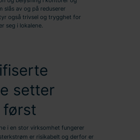
on og belysning i kontorer og
m slås av og på reduserer
r også trivsel og trygghet for
 seg i lokalene.
ifiserte
re setter
 først
ene i en stor virksomhet fungerer
sterkstrøm
er risikabelt og derfor er