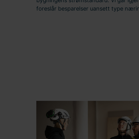
bygningens strømstandard. Vi går igj
foreslår besparelser uansett type nær