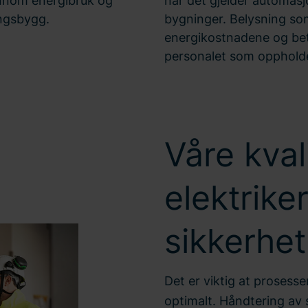
ennom energibruk og
når det gjelder automasj
ingsbygg.
bygninger. Belysning so
energikostnadene og bety
personalet som oppholder
Våre kval
elektrike
sikkerhet
Det er viktig at prosess
optimalt. Håndtering av