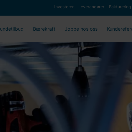
Investorer
Leverandører
Fakturering
undetilbud
Bærekraft
Jobbe hos oss
Kunderefer