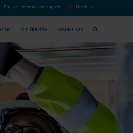
Presse
Informasjonskapsler
Norsk
anser
Om Bravida
Kontakt oss