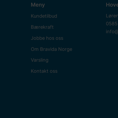
Meny
Hov
Løre
Kundetilbud
0585
Bærekraft
info
Jobbe hos oss
Om Bravida Norge
Varsling
Kontakt oss