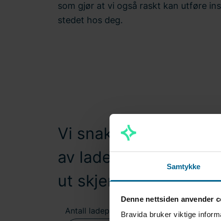
som gjør at vi også raskt kan utføre ins
stedet hos deg.
Vi snakker gjerne me
av ladere og valg av lø
Samtykke
ut skjemaet, så kontak
Denne nettsiden anvender c
Antall ladeplasser
Bravida bruker viktige inform