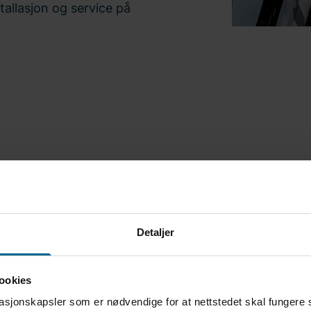
tallasjon og service på
r med deg om installasjon
sning for elbillading. Fyll
Detaljer
ter vi deg.
ookies
asjonskapsler som er nødvendige for at nettstedet skal fungere 