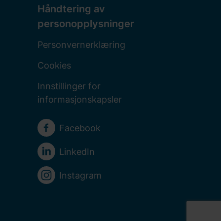
Håndtering av
personopplysninger
Personvernerklæring
Cookies
Innstillinger for
informasjonskapsler
Sosiale medier
Facebook
LinkedIn
Instagram