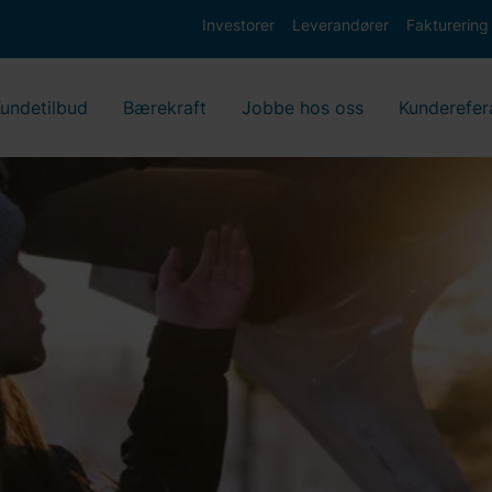
Investorer
Leverandører
Fakturering
undetilbud
Bærekraft
Jobbe hos oss
Kunderefer