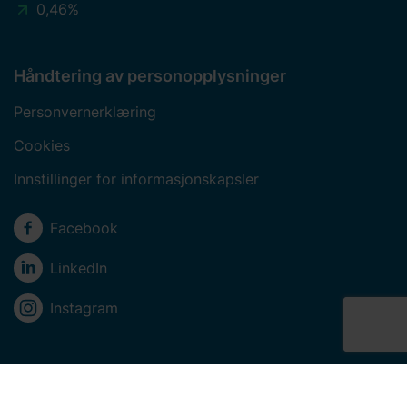
0,46%
Håndtering av personopplysninger
Personvernerklæring
Cookies
Innstillinger for informasjonskapsler
Sosiale medier
Facebook
LinkedIn
Instagram