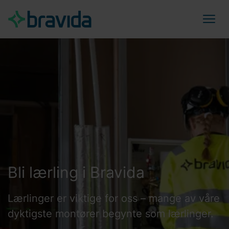
Bli lærling i Bravida
Lærlinger er viktige for oss – mange av våre
dyktigste montører begynte som lærlinger.