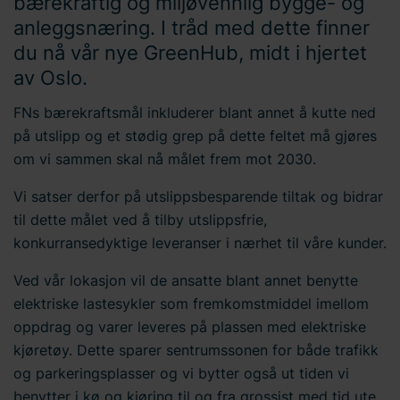
bærekraftig og miljøvennlig bygge- og
anleggsnæring. I tråd med dette finner
du nå vår nye GreenHub, midt i hjertet
av Oslo.
FNs bærekraftsmål inkluderer blant annet å kutte ned
på utslipp og et stødig grep på dette feltet må gjøres
om vi sammen skal nå målet frem mot 2030.
Vi satser derfor på utslippsbesparende tiltak og bidrar
til dette målet ved å tilby utslippsfrie,
konkurransedyktige leveranser i nærhet til våre kunder.
Ved vår lokasjon vil de ansatte blant annet benytte
elektriske lastesykler som fremkomstmiddel imellom
oppdrag og varer leveres på plassen med elektriske
kjøretøy. Dette sparer sentrumssonen for både trafikk
og parkeringsplasser og vi bytter også ut tiden vi
benytter i kø og kjøring til og fra grossist med tid ute