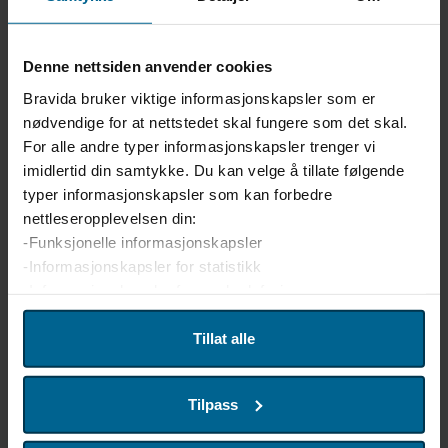
ventilasjon
brann- og innbruddsalarm
adgangskontroll
Denne nettsiden anvender cookies
Bravida bruker viktige informasjonskapsler som er
lås og beslag
nødvendige for at nettstedet skal fungere som det skal.
kameraanlegg/-overvåkning
For alle andre typer informasjonskapsler trenger vi
imidlertid din samtykke. Du kan velge å tillate følgende
teknisk bygningsdrift
typer informasjonskapsler som kan forbedre
energirådgivning
nettleseropplevelsen din:
-Funksjonelle informasjonskapsler
tele/data
-Informasjonskapsler for statistikk
fiberanlegg
-Informasjonskapsler for markedsføring
sprinkler
Vi bruker enhetsidentifikatorer til å tilpasse innhold og
Tillat alle
varme og kjøling
annonser for brukerne, tilby funksjoner for sosiale medier
medisinske gasser
og analysere trafikken på nettstedet. Vi deler også denne
Tilpass
informasjonen med våre partnere innen sosiale medier,
nødlys
annonsering og analyse. Partnerne våre kan kombinere