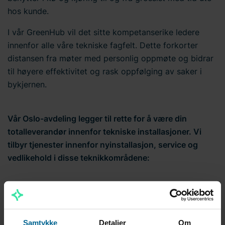
hos kunde.
I vår GreenHub vil det sitte kompetanserike ledere
innenfor alle våre tekniske fagfelt. Dette forkorter
distansen fra møter med personlig oppmøte og bidrar
til høyere effektivitet og rask oppfølging av saker i
bykjernen.
Vår Oslo-avdeling legger til rette for å være din
totalleverandør innenfor tekniske installasjoner. Vi
tilbyr tjenester innenfor nyinstallasjon, service og
vedlikehold i disse teknikkområdene:
elektro
rør
Samtykke
Detaljer
Om