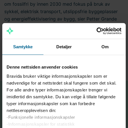
om fossilfri by innen 2030 med fokus på bruk av
sykkel, elektrisk transport, utslippsfrie byggeplasser
og energieffektivisering av bygg, sier Petter Grande
Storhaug, regiondirektør for Region Midt i Bravida
Norge.
Samtykke
Detaljer
Om
Bravida Norge har lenge vært en pådriver for en
bærekraftig og miljøvennlig bygge- og anleggsnæring,
og med GreenHub pusher vi grensene ytterligere.
Denne nettsiden anvender cookies
Bravida bruker viktige informasjonskapsler som er
nødvendige for at nettstedet skal fungere som det skal.
For alle andre typer informasjonskapsler trenger vi
imidlertid din samtykke. Du kan velge å tillate følgende
Besøk oss i Trondheim!
typer informasjonskapsler som kan forbedre
nettleseropplevelsen din:
ADRESSE
-Funksjonelle informasjonskapsler
-Informasjonskapsler for statistikk
Fjordgata 34