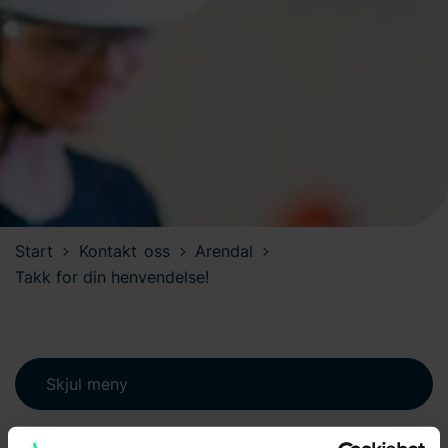
Start
Kontakt oss
Arendal
Takk for din henvendelse!
Skjul meny