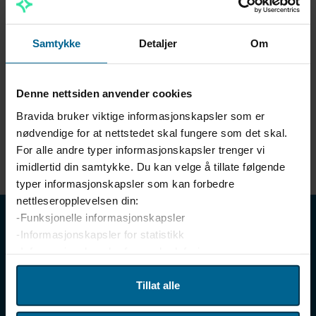
Takk for din henvendelse!
Samtykke
Detaljer
Om
Den har nå blitt sendt til Bravida Norge avd. Arendal,
som vil kontakte deg innen kort tid.
Denne nettsiden anvender cookies
Bravida bruker viktige informasjonskapsler som er
Du har mottatt en kopi av din henvendelse til e-
nødvendige for at nettstedet skal fungere som det skal.
postadressen du skrev inn i kontaktskjemaet.
For alle andre typer informasjonskapsler trenger vi
imidlertid din samtykke. Du kan velge å tillate følgende
typer informasjonskapsler som kan forbedre
nettleseropplevelsen din:
-Funksjonelle informasjonskapsler
-Informasjonskapsler for statistikk
-Informasjonskapsler for markedsføring
Vi bruker enhetsidentifikatorer til å tilpasse innhold og
Tillat alle
annonser for brukerne, tilby funksjoner for sosiale medier