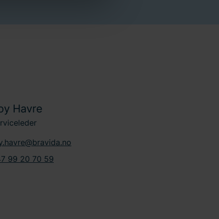
nformasjonskapsler
her
på
handler
personopplysninger
.
oy Havre
rviceleder
y.havre@bravida.no
7 99 20 70 59