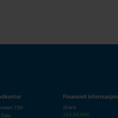
edkontor
Finansiell informasjon
Share
nveien 73A
132,30 SEK
 Oslo