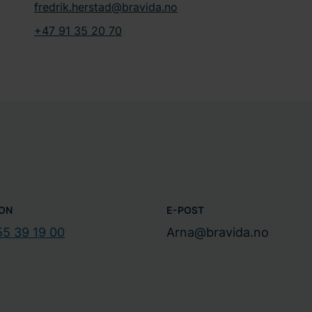
fredrik.herstad@bravida.no
+47 91 35 20 70
ON
E-POST
55 39 19 00
Arna@bravida.no