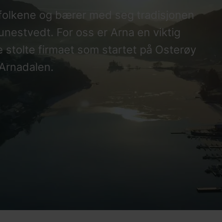
folkene og bærer med seg tradisjonen
nestvedt. For oss er Arna en viktig
e stolte firmaet som startet på Osterøy
i Arnadalen.