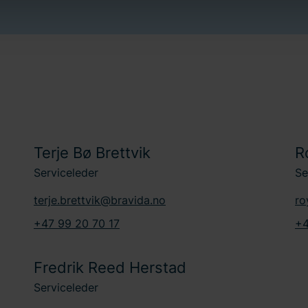
ndling av personopplysninger. Du kan lese mer om bruken av i
nner du informasjon om hvordan du kontakter oss og hvordan vi be
 datoen du kontaktet oss angående samtykket ditt.
Terje Bø Brettvik
R
Serviceleder
Se
terje.brettvik@bravida.no
ro
+47 99 20 70 17
+4
Fredrik Reed Herstad
Serviceleder