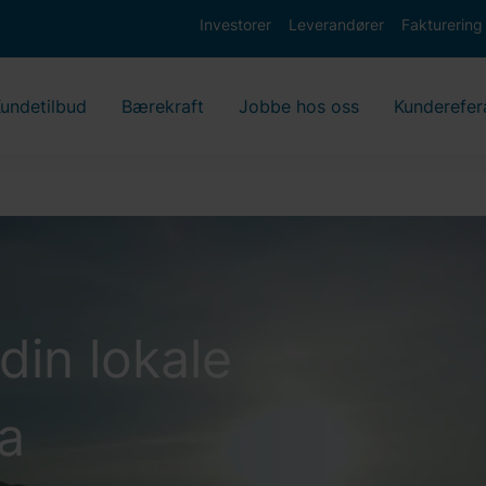
Investorer
Leverandører
Fakturering
undetilbud
Bærekraft
Jobbe hos oss
Kunderefer
din lokale
na