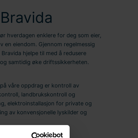
 Bravida
ør hverdagen enklere for deg som eier,
r av en eiendom. Gjennom regelmessig
 Bravida hjelpe til med å redusere
og samtidig øke driftssikkerheten.
på våre oppdrag er kontroll av
kontroll, landbrukskontroll og
ng, elektroinstallasjon for private og
ing av konvensjonelle lyskilder og