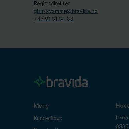
Regiondirektør
gisle.kvamme@bravida.no
+47 91 31 34 83
Meny
Hov
Løre
Kundetilbud
0585