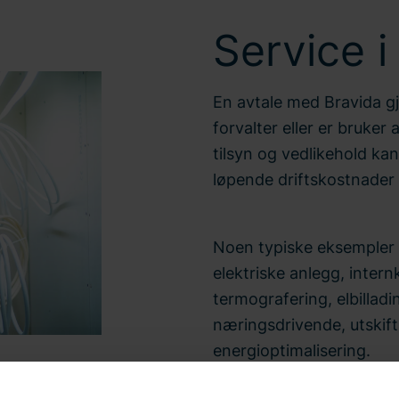
Service i
En avtale med Bravida gj
forvalter eller er bruke
tilsyn og vedlikehold kan
løpende driftskostnader 
Noen typiske eksempler 
elektriske anlegg, intern
termografering, elbilladi
næringsdrivende, utskift
energioptimalisering.