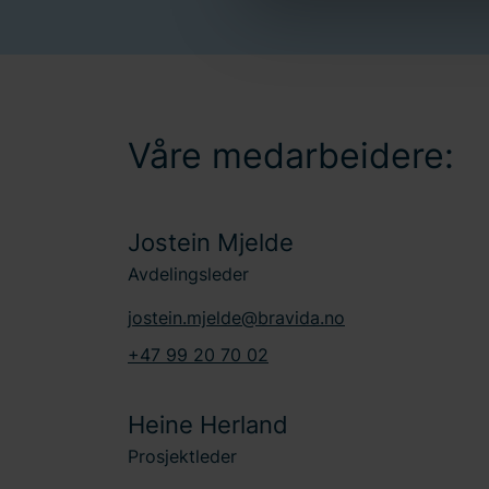
informasjonskapsler og beha
nettstedet vårt. I tillegg fi
Skriv inn din samtykke-ID og
Våre medarbeidere:
Jostein Mjelde
Avdelingsleder
jostein.mjelde@bravida.no
+47 99 20 70 02
Heine Herland
Prosjektleder