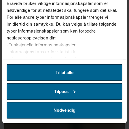
spesielle bruksområder, vi har vært borti det meste.
Bravida bruker viktige informasjonskapsler som er
nødvendige for at nettstedet skal fungere som det skal.
For alle andre typer informasjonskapsler trenger vi
imidlertid din samtykke. Du kan velge å tillate følgende
typer informasjonskapsler som kan forbedre
nettleseropplevelsen din:
-Funksjonelle informasjonskapsler
-Informasjonskapsler for statistikk
-Informasjonskapsler for markedsføring
Vi bruker enhetsidentifikatorer til å tilpasse innhold og
Tillat alle
annonser for brukerne, tilby funksjoner for sosiale medier
og analysere trafikken på nettstedet. Vi deler også denne
Tilpass
informasjonen med våre partnere innen sosiale medier,
annonsering og analyse. Partnerne våre kan kombinere
denne informasjonen med andre data som du har oppgitt,
Nødvendig
eller som de har samlet inn fra din bruk av deres
tjenester. Hvis du ønsker å endre eller trekke tilbake
samtykket ditt, kan du når som helst klikke på "Cookie-