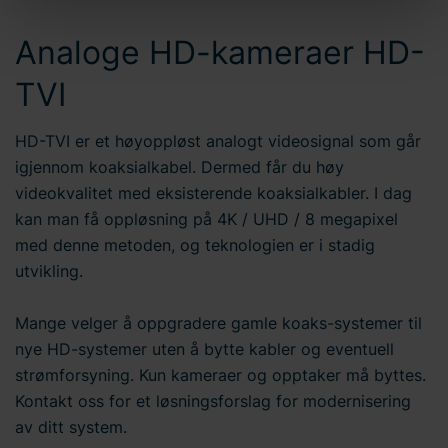
innstillinger" i bunnteksten på nettstedet. Bravida
Analoge HD-kameraer HD-
Holding AB er behandlingsansvarlig for
informasjonskapsler og behandling av
TVI
personopplysninger. Du kan lese mer om bruken av
informasjonskapsler
her
på nettstedet vårt. I tillegg finner
du informasjon om hvordan du kontakter oss og hvordan
HD-TVI er et høyoppløst analogt videosignal som går
vi behandler
personopplysninger
. Skriv inn din
igjennom koaksialkabel. Dermed får du høy
samtykke-ID og datoen du kontaktet oss angående
videokvalitet med eksisterende koaksialkabler. I dag
samtykket ditt.
kan man få oppløsning på 4K / UHD / 8 megapixel
med denne metoden, og teknologien er i stadig
utvikling.
Mange velger å oppgradere gamle koaks-systemer til
nye HD-systemer uten å bytte kabler og eventuell
strømforsyning. Kun kameraer og opptaker må byttes.
Kontakt oss for et løsningsforslag for modernisering
av ditt system.