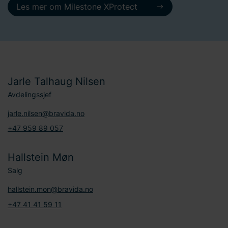
Les mer om Milestone XProtect
Jarle Talhaug Nilsen
Avdelingssjef
jarle.nilsen@bravida.no
+47 959 89 057
Hallstein Møn
Salg
hallstein.mon@bravida.no
+47 41 41 59 11