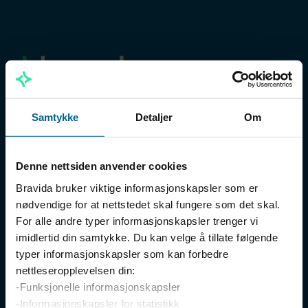
Samtykke
Detaljer
Om
Meny
Kundetilbud
Denne nettsiden anvender cookies
Bærekraft
Bravida bruker viktige informasjonskapsler som er
Jobbe hos oss
nødvendige for at nettstedet skal fungere som det skal.
For alle andre typer informasjonskapsler trenger vi
Om Bravida Norge
imidlertid din samtykke. Du kan velge å tillate følgende
Varsling
typer informasjonskapsler som kan forbedre
nettleseropplevelsen din:
Kontakt oss
-Funksjonelle informasjonskapsler
-Informasjonskapsler for statistikk