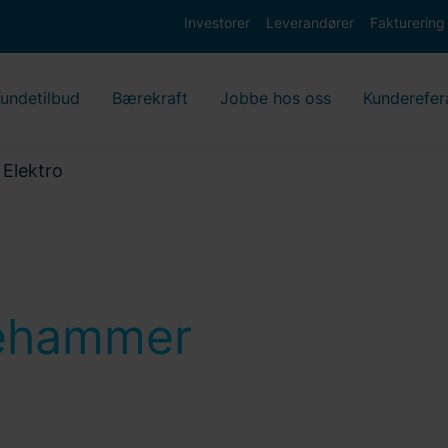
Investorer
Leverandører
Fakturering
undetilbud
Bærekraft
Jobbe hos oss
Kunderefer
Elektro
llehammer