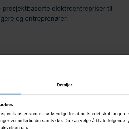
prosjektbaserte elektroentrepriser til
ggere og entreprenører.
 serviceoppdrag til både næringsliv,
er på hele Lillehammer.
Detaljer
ookies
asjonskapsler som er nødvendige for at nettstedet skal fungere 
nger vi imidlertid din samtykke. Du kan velge å tillate følgende 
Andreas Benrud
plevelsen din: