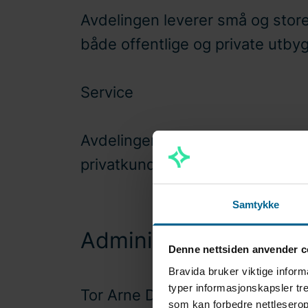
Avdelingen leverer små og store 
både offentlige og private utby
Service
Avdelingen leverer små og store
privatkunder og offentlige kund
Samtykke
Administrasjonen
Denne nettsiden anvender c
Bravida bruker viktige inform
typer informasjonskapsler tre
Tor Arne Dotseth
som kan forbedre nettleserop