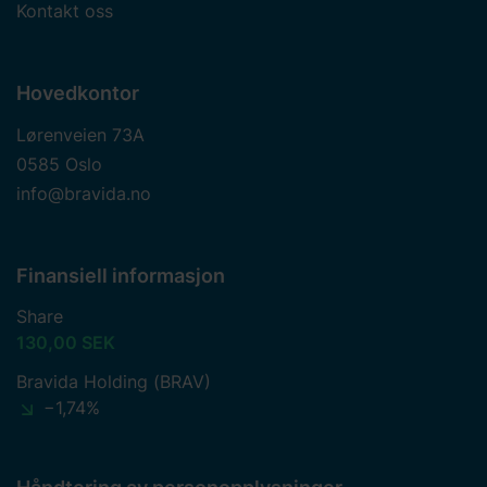
vi behandler
personopplysninger
. Skriv inn din
Kontakt oss
samtykke-ID og datoen du kontaktet oss angående
samtykket ditt.
Hovedkontor
Lørenveien 73A
0585 Oslo
info@bravida.no
Finansiell informasjon
Share
130,00 SEK
Bravida Holding (BRAV)
−1,74%