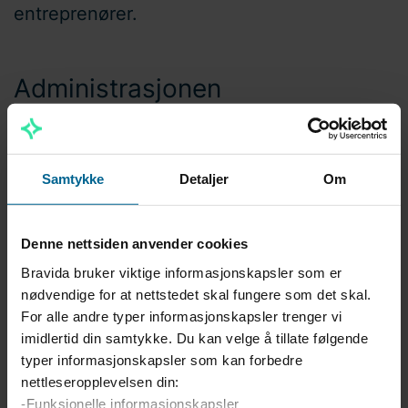
entreprenører.
Administrasjonen
Kolbjørn Bloch-Johnsen
Avdelingssjef - Flerfaglig
Samtykke
Detaljer
Om
kolbjorn.bloch-johnsen@bravida.no
+47 93 08 35 70
Denne nettsiden anvender cookies
Bravida bruker viktige informasjonskapsler som er
Eirik Helgøy
nødvendige for at nettstedet skal fungere som det skal.
Avdelingssjef - Prosjekt/Samferdsel
For alle andre typer informasjonskapsler trenger vi
imidlertid din samtykke. Du kan velge å tillate følgende
eirik.helgoy@bravida.no
typer informasjonskapsler som kan forbedre
+47 97 51 03 29
nettleseropplevelsen din:
-Funksjonelle informasjonskapsler