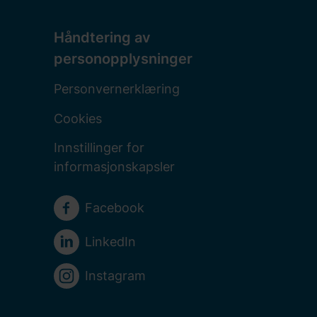
Håndtering av
personopplysninger
Personvernerklæring
Cookies
Innstillinger for
informasjonskapsler
Sosiale medier
Facebook
LinkedIn
Instagram