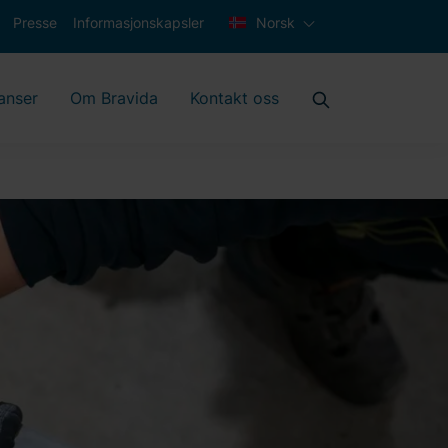
Presse
Informasjonskapsler
Norsk
anser
Om Bravida
Kontakt oss