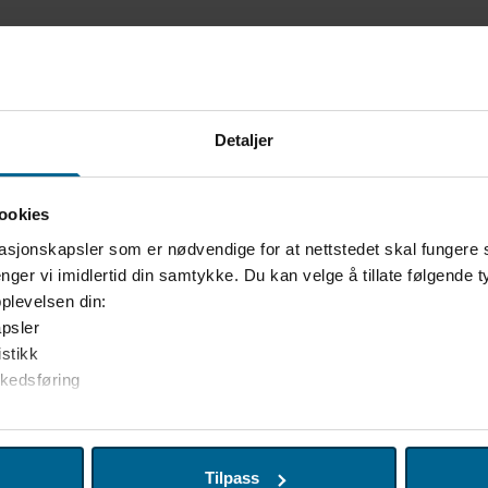
Detaljer
ookies
asjonskapsler som er nødvendige for at nettstedet skal fungere 
nger vi imidlertid din samtykke. Du kan velge å tillate følgende 
plevelsen din:
psler
istikk
rkedsføring
r til å tilpasse innhold og annonser for brukerne, tilby funksjoner
tedet. Vi deler også denne informasjonen med våre partnere inne
på
Tilpass
kan kombinere denne informasjonen med andre data som du har op