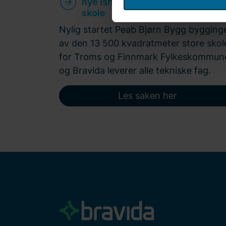
nye Ishavsbyen videregående
samlet inn fra din bruk av de
skole
klikke på "Cookie-innstilling
Nylig startet Peab Bjørn Bygg bygging
informasjonskapsler og beha
av den 13 500 kvadratmeter store skol
nettstedet vårt. I tillegg fi
for Troms og Finnmark Fylkeskommun
Skriv inn din samtykke-ID og
og Bravida leverer alle tekniske fag.
Les saken her