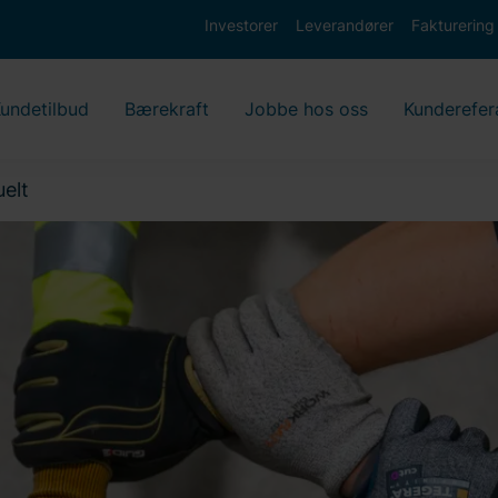
Investorer
Leverandører
Fakturering
undetilbud
Bærekraft
Jobbe hos oss
Kunderefer
uelt