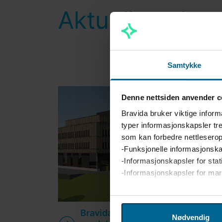
Aktuelle saker
Samtykke
Denne nettsiden anvender c
Bravida bruker viktige inform
typer informasjonskapsler tre
som kan forbedre nettleserop
-Funksjonelle informasjonska
-Informasjonskapsler for stat
-Informasjonskapsler for ma
Vi bruker enhetsidentifikatore
analysere trafikken på netts
Bravida leverer alle tekniske fag 
Nødvendig
og analyse. Partnerne våre 