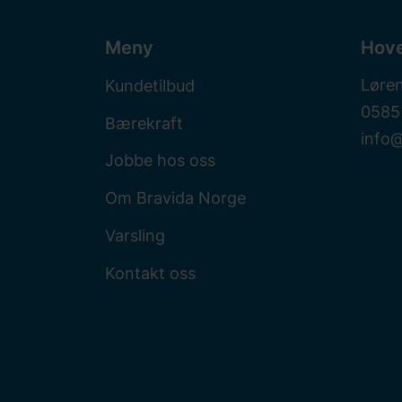
Meny
Hov
Løre
Kundetilbud
0585
Bærekraft
info
Jobbe hos oss
Om Bravida Norge
Varsling
Kontakt oss