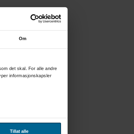
Om
som det skal. For alle andre
typer informasjonskapsler
 for sosiale medier og
n sosiale medier, annonsering
Tillat alle
pgitt, eller som de har