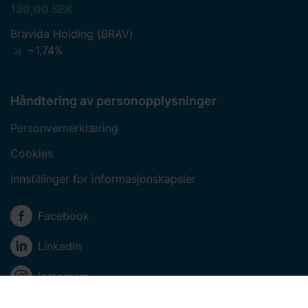
130,00 SEK
Bravida Holding (BRAV)
−1,74%
Håndtering av personopplysninger
Personvernerklæring
Cookies
Innstillinger for informasjonskapsler
Sosiale medier
Facebook
LinkedIn
Instagram