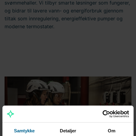
svømmehaller. Vi tilbyr smarte løsninger som fungerer,
og bidrar til lavere vann- og energiforbruk gjennom
tiltak som innregulering, energieffektive pumper og
moderne termostater.
Samtykke
Detaljer
Om