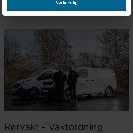
Nødvendig
eller som de har samlet inn fra din bruk av deres
tjenester. Hvis du ønsker å endre eller trekke tilbake
samtykket ditt, kan du når som helst klikke på "Cookie-
innstillinger" i bunnteksten på nettstedet. Bravida
Holding AB er behandlingsansvarlig for
informasjonskapsler og behandling av
personopplysninger. Du kan lese mer om bruken av
informasjonskapsler
her
på nettstedet vårt. I tillegg finner
du informasjon om hvordan du kontakter oss og hvordan
vi behandler
personopplysninger
. Skriv inn din
samtykke-ID og datoen du kontaktet oss angående
samtykket ditt.
Rørvakt - Vaktordning