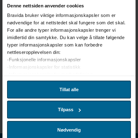
Denne nettsiden anvender cookies
ADRESS
Bravida bruker viktige informasjonskapsler som er
Box 3154
nødvendige for at nettstedet skal fungere som det skal.
350 43 Växjö
For alle andre typer informasjonskapsler trenger vi
imidlertid din samtykke. Du kan velge å tillate følgende
BESÖKSADRESS
typer informasjonskapsler som kan forbedre
Idavägen 1
nettleseropplevelsen din:
-Funksjonelle informasjonskapsler
TELEFON
-Informasjonskapsler for statistikk
0470-377 00
-Informasjonskapsler for markedsføring
E-POST
info.vaxjo@bravida.se
Vi bruker enhetsidentifikatorer til å tilpasse innhold og
Tillat alle
annonser for brukerne, tilby funksjoner for sosiale medier
HITTA HIT
og analysere trafikken på nettstedet. Vi deler også denne
Karta
Tilpass
informasjonen med våre partnere innen sosiale medier,
annonsering og analyse. Partnerne våre kan kombinere
denne informasjonen med andre data som du har oppgitt,
Nødvendig
eller som de har samlet inn fra din bruk av deres