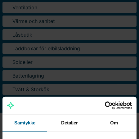
Ventilation
Värme och sanitet
Låsbutik
Laddboxar för elbilsladdning
Solceller
Batterilagring
Tvätt & Storkök
Samtykke
Detaljer
Om
Kontakt