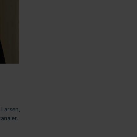
 Larsen,
analer.