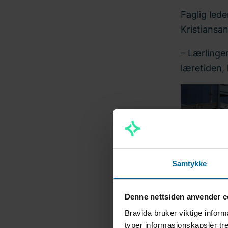
Faglig lede
Kristiansan
– Lærlinge
læretiden, 
Samtykke
Denne nettsiden anvender c
Bravida bruker viktige inform
typer informasjonskapsler tre