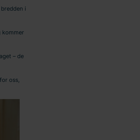
 bredden i
og kommer
faget – de
for oss,