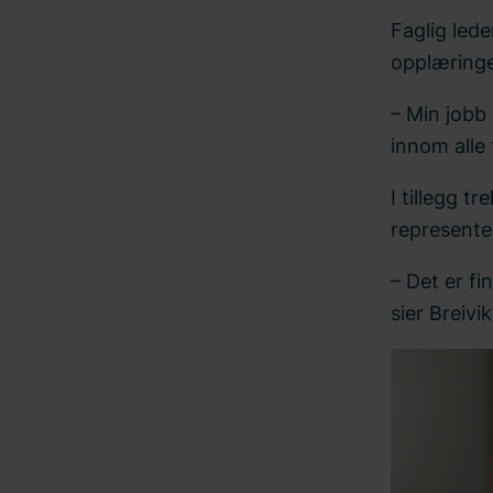
Faglig lede
opplæring
– Min jobb
innom alle 
I tillegg t
represente
– Det er fi
sier Breivik