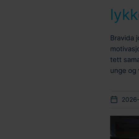
lykk
Bravida j
motivasjo
tett sam
unge og 
2026