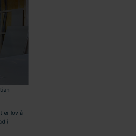
tian
t er lov å
ad i