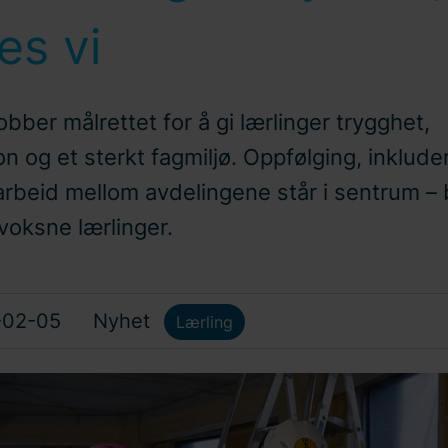
es vi
obber målrettet for å gi lærlinger trygghet,
n og et sterkt fagmiljø. Oppfølging, inklude
arbeid mellom avdelingene står i sentrum – 
voksne lærlinger.
-02-05
Nyhet
Lærling