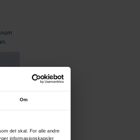
ennom
an.
Om
som det skal. For alle andre
typer informasjonskapsler