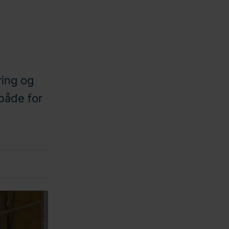
ring og
både for