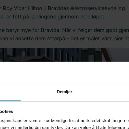
r Roy Vidar Hilton, i Bravidas elektroserviceavdeling i
d, er tett på lærlingene gjennom hele løpet.
ne betyr mye for Bravida. Når vi følger dem godt gj
kan vi ansette dem etterpå – det er målet vårt, sier h
Detaljer
ookies
asjonskapsler som er nødvendige for at nettstedet skal fungere 
nger vi imidlertid din samtykke. Du kan velge å tillate følgende 