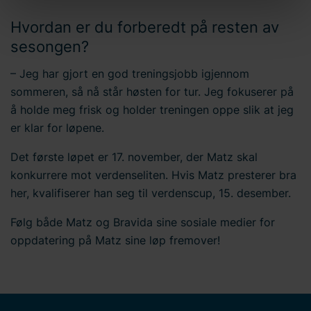
innstillinger" i bunnteksten på nettstedet. Bravida
Hvordan er du forberedt på resten av
Holding AB er behandlingsansvarlig for
sesongen?
informasjonskapsler og behandling av
personopplysninger. Du kan lese mer om bruken av
– Jeg har gjort en god treningsjobb igjennom
informasjonskapsler
her
på nettstedet vårt. I tillegg finner
sommeren, så nå står høsten for tur. Jeg fokuserer på
du informasjon om hvordan du kontakter oss og hvordan
å holde meg frisk og holder treningen oppe slik at jeg
vi behandler
personopplysninger
. Skriv inn din
er klar for løpene.
samtykke-ID og datoen du kontaktet oss angående
samtykket ditt.
Det første løpet er 17. november, der Matz skal
konkurrere mot verdenseliten. Hvis Matz presterer bra
her, kvalifiserer han seg til verdenscup, 15. desember.
Følg både Matz og Bravida sine sosiale medier for
oppdatering på Matz sine løp fremover!