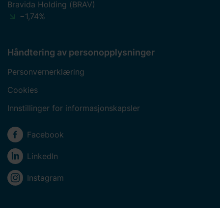
Bravida Holding (BRAV)
−1,74%
Håndtering av personopplysninger
Personvernerklæring
Cookies
Innstillinger for informasjonskapsler
Sosiale medier
Facebook
LinkedIn
Instagram