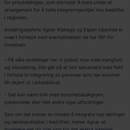
for prisutdelingen, som ble holdt 8.mars under et
arrangement for å hylle integreringsviljen hos bedrifter
i regionen.
Avdelingssjefene Agnar Klakegg og Espen Uppstad er
svært fornøyd med anerkjennelsen de har fått for
innsatsen.
– På våre avdelinger har vi jobbet mye med mangfold
og inkludering. Det går på et tett samarbeid med NAV
i forhold til integrering av personer som har kommet
litt skjevt ut i arbeidslivet.
– Det kan være folk med minoritetsbakgrunn,
sykdommer eller helt andre type utfordringer.
Selv om det krever en innsats å integrere nye lærlinger
og lærekandidater i bedriften, mener Agnar at
fordelene det gir gjør opp for det ekstra arbeidet.