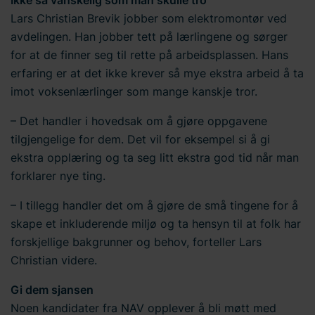
du informasjon om hvordan du kontakter oss og hvordan
Lars Christian Brevik jobber som elektromontør ved
vi behandler
personopplysninger
. Skriv inn din
samtykke-ID og datoen du kontaktet oss angående
avdelingen. Han jobber tett på lærlingene og sørger
samtykket ditt.
for at de finner seg til rette på arbeidsplassen. Hans
erfaring er at det ikke krever så mye ekstra arbeid å ta
imot voksenlærlinger som mange kanskje tror.
– Det handler i hovedsak om å gjøre oppgavene
tilgjengelige for dem. Det vil for eksempel si å gi
ekstra opplæring og ta seg litt ekstra god tid når man
forklarer nye ting.
– I tillegg handler det om å gjøre de små tingene for å
skape et inkluderende miljø og ta hensyn til at folk har
forskjellige bakgrunner og behov, forteller Lars
Christian videre.
Gi dem sjansen
Noen kandidater fra NAV opplever å bli møtt med