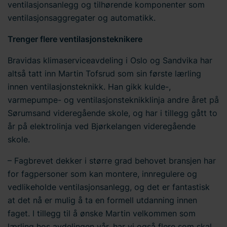
ventilasjonsanlegg og tilhørende komponenter som
ventilasjonsaggregater og automatikk.
Trenger flere ventilasjonsteknikere
Bravidas klimaserviceavdeling i Oslo og Sandvika har
altså tatt inn Martin Tofsrud som sin første lærling
innen ventilasjonsteknikk. Han gikk kulde-,
varmepumpe- og ventilasjonsteknikklinja andre året på
Sørumsand videregående skole, og har i tillegg gått to
år på elektrolinja ved Bjørkelangen videregående
skole.
– Fagbrevet dekker i større grad behovet bransjen har
for fagpersoner som kan montere, innregulere og
vedlikeholde ventilasjonsanlegg, og det er fantastisk
at det nå er mulig å ta en formell utdanning innen
faget. I tillegg til å ønske Martin velkommen som
lærling hos avdelingen vår, har vi også flere som skal