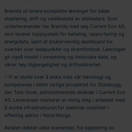
informasjonskapsler
her
på nettstedet vårt. I tillegg finner
du informasjon om hvordan du kontakter oss og hvordan
Bravida vil levere komplette løsninger for både
vi behandler
personopplysninger
. Skriv inn din
etablering, drift og vedlikehold av elbilladere. Som
samtykke-ID og datoen du kontaktet oss angående
underleverandør har Bravida med seg Current Eco AS,
samtykket ditt.
som leverer toppsystem for betaling, rapportering og
energidata, samt et brukervennlig dashboard for
oversikt over ladepunkter og strømforbruk. Løsningen
gir også innsikt i omsetning og historiske data, og
sikrer høy tilgjengelighet og driftssikkerhet.
– Vi er stolte over å bidra med vår teknologi og
kompetanse i dette viktige prosjektet for Statsbygg,
sier Tom Orvei, administrerende direktør i Current Eco
AS. Leveransen markerer et viktig steg i arbeidet med
å styrke infrastrukturen for elektrisk mobilitet i
offentlig sektor i Nord-Norge.
Avtalen dekker ulike scenarioer, fra supplering av