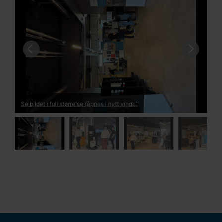
Tidligere
Neste
Se bildet i full størrelse (åpnes i nytt vindu)