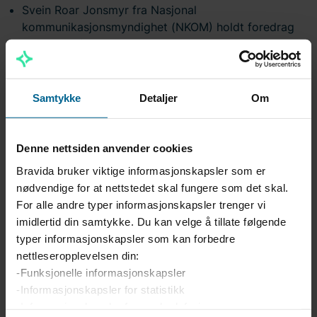
Svein Roar Jonsmyr fra Nasjonal
kommunikasjonsmyndighet (NKOM) holdt foredrag
om hva definisjonene elektronisk
kommunikasjonsnett er, med fokus på regelverk og
tolking av Norsk Elektroteknisk Komité 700 serien
opp mot sikkerhetsinstallasjoner.
Samtykke
Detaljer
Om
Sigmund Eng fra Norsk Elektroteknisk Komité (NEK)
snakket om Internet of Things og NEKs mandat og
Denne nettsiden anvender cookies
virke rundt NK 79 alarmsystemer.
Bravida bruker viktige informasjonskapsler som er
Ignacio Morales Strømsnes fra Guard Automation AS
nødvendige for at nettstedet skal fungere som det skal.
snakket om cybersikkerhet og utfordringer i dagens
For alle andre typer informasjonskapsler trenger vi
infrastruktur i bygg med fokus på rammeverk og
imidlertid din samtykke. Du kan velge å tillate følgende
standarder.
typer informasjonskapsler som kan forbedre
nettleseropplevelsen din:
-Funksjonelle informasjonskapsler
Bravida Fire & Security vokser
-Informasjonskapsler for statistikk
-Informasjonskapsler for markedsføring
Bedriftene som kom på “mini-messen” presenterte sine