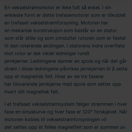
En vekselstrømsmotor er ikke fult så enkel. I sin
informasjonskapsler og behandling av
personopplysninger. Du kan lese mer om bruken av
enkleste form er dette trefasemotorer som er tilkoblet
informasjonskapsler
her
på nettstedet vårt. I tillegg finner
en trefaset vekselstrømforsyning. Motoren har
du informasjon om hvordan du kontakter oss og hvordan
en mekanisk konstruksjon som består av en stator
vi behandler
personopplysninger
. Skriv inn din
som står stille og som omslutter rotoren som er festet
samtykke-ID og datoen du kontaktet oss angående
til den roterende akslingen. I statorens indre overflate
samtykket ditt.
mot rotor er det viklet ledninger rundt
jernkjerner. Ledningene danner en spole og når det går
strøm i disse ledningene påvirkes jernkjernen til å sette
opp et magnetisk felt. Hver av de tre fasene
har tilsvarende jernkjerne med spole som setter opp
hvert sitt magnetisk felt.
I et trefaset vekselstrømsystem følger strømmen i hver
fase en sinuskurve og hver fase er 120° forskjøvet. Når
motoren kobles til vekselstrømforsyningen vil
det settes opp et felles magnetfelt som er summen av