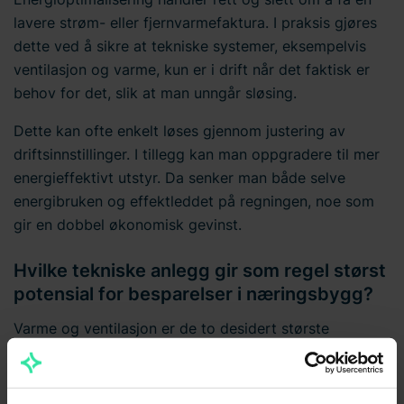
lavere strøm- eller fjernvarmefaktura. I praksis gjøres
dette ved å sikre at tekniske systemer, eksempelvis
ventilasjon og varme, kun er i drift når det faktisk er
behov for det, slik at man unngår sløsing.
Dette kan ofte enkelt løses gjennom justering av
driftsinnstillinger. I tillegg kan man oppgradere til mer
energieffektivt utstyr. Da senker man både selve
energibruken og effektleddet på regningen, noe som
gir en dobbel økonomisk gevinst.
Hvilke tekniske anlegg gir som regel størst
potensial for besparelser i næringsbygg?
Varme og ventilasjon er de to desidert største
energipostene i et næringsbygg. Eldre
ventilasjonsaggregater har ofte begrensede
styringssystemer, lite effektiv varmegjenvinning og