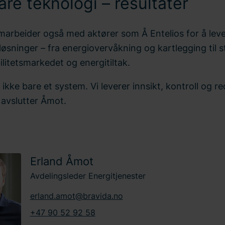
are teknologi – resultater
marbeider også med aktører som Å Entelios for å lev
løsninger – fra energiovervåkning og kartlegging til 
ilitetsmarkedet og energitiltak.
r ikke bare et system. Vi leverer innsikt, kontroll og r
 avslutter Åmot.
Erland Åmot
Avdelingsleder Energitjenester
erland.amot@bravida.no
+47 90 52 92 58