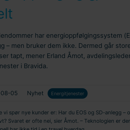
lt
endommer har energioppfølgingssystem (
g – men bruker dem ikke. Dermed går stor
ser tapt, mener Erland Åmot, avdelingsleder
nester i Bravida.
-08-05
Nyhet
Energitjenester
te vi spør nye kunder er: Har du EOS og SD-anlegg – 
vt? Svaret er ofte nei, sier Åmot. – Teknologien er de
nell har ikke tid i en travel hverdag.