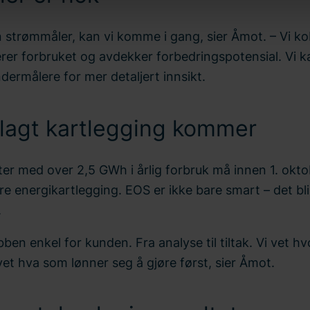
ndling av personopplysninger. Du kan lese mer om bruken av i
nner du informasjon om hvordan du kontakter oss og hvordan vi be
n strømmåler, kan vi komme i gang, sier Åmot. – Vi ko
 datoen du kontaktet oss angående samtykket ditt.
erer forbruket og avdekker forbedringspotensial. Vi 
dermålere for mer detaljert innsikt.
lagt kartlegging kommer
er med over 2,5 GWh i årlig forbruk må innen 1. okt
e energikartlegging. EOS er ikke bare smart – det bli
.
obben enkel for kunden. Fra analyse til tiltak. Vi vet hvo
 vet hva som lønner seg å gjøre først, sier Åmot.