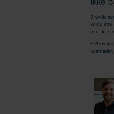
Ikke b
Bravida sa
komplette 
mot fleksib
– Vi levere
kostnader,