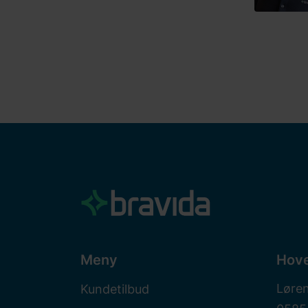
Meny
Hov
Løre
Kundetilbud