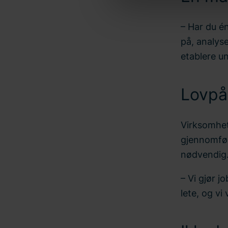
informasjonskapsler og beha
nettstedet vårt. I tillegg fi
– Har du é
Skriv inn din samtykke-ID og
på, analys
etablere un
Lovpå
Virksomhet
gjennomfør
nødvendig
– Vi gjør j
lete, og vi