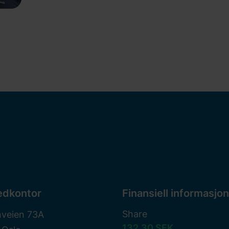
edkontor
Finansiell informasjon
Share
nveien 73A
132,30 SEK