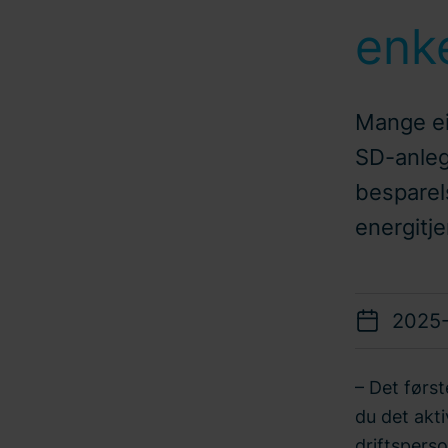
enke
Mange ei
SD-anleg
besparel
energitje
2025
– Det førs
du det akti
driftsperso