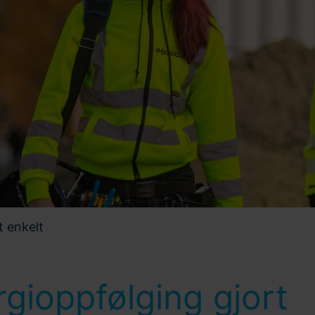
t enkelt
gioppfølging gjort