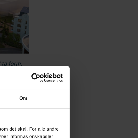
 ta form.
Om
i de to
rkhusene»,
v varme,
som det skal. For alle andre
ilighetene.
typer informasjonskapsler