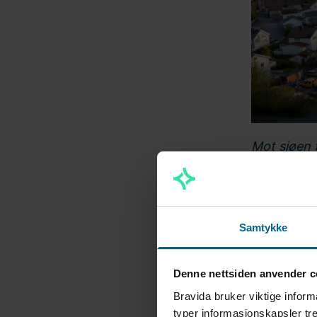
Mot sjøen 
Bidrar
Samtykke
Bravidas r
første bol
Denne nettsiden anvender c
som til sa
Bravida bruker viktige inform
sanitær og
typer informasjonskapsler tre