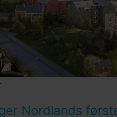
n
ger Nordlands først