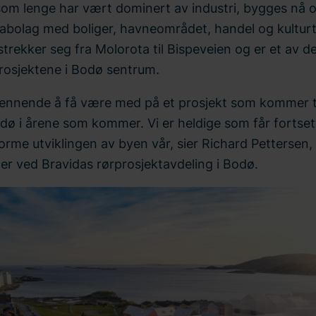
om lenge har vært dominert av industri, bygges nå om
bolag med boliger, havneområdet, handel og kulturt
rekker seg fra Molorota til Bispeveien og er et av de
prosjektene i Bodø sentrum.
pennende å få være med på et prosjekt som kommer ti
dø i årene som kommer. Vi er heldige som får fortse
orme utviklingen av byen vår, sier Richard Pettersen,
er ved Bravidas rørprosjektavdeling i Bodø.