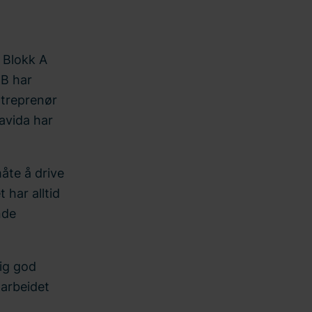
 Blokk A
 B har
ntreprenør
avida har
åte å drive
 har alltid
nde
dig god
marbeidet