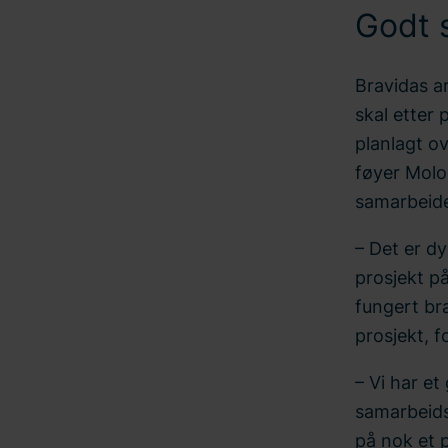
Godt 
Bravidas ar
skal etter
planlagt o
føyer Molo
samarbeide
– Det er dy
prosjekt på
fungert br
prosjekt, 
– Vi har et
samarbeidsp
på nok et p