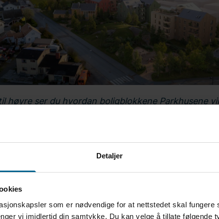
til høyre ser du hvordan boligblokkene Parkhusene vil
 til å forme framtidens Bodø
Detaljer
øravdeling i Bodø
har inngått kontrakt for rørarbeidet 
igblokkene – Blokk A og Blokk B – i byggetrinnet «Pa
ookies
mmen skal bestå av fire blokker. Leveransen består a
asjonskapsler som er nødvendige for at nettstedet skal fungere 
 sprinkel, samt oppkobling av baderomskabinene til le
nger vi imidlertid din samtykke. Du kan velge å tillate følgende 