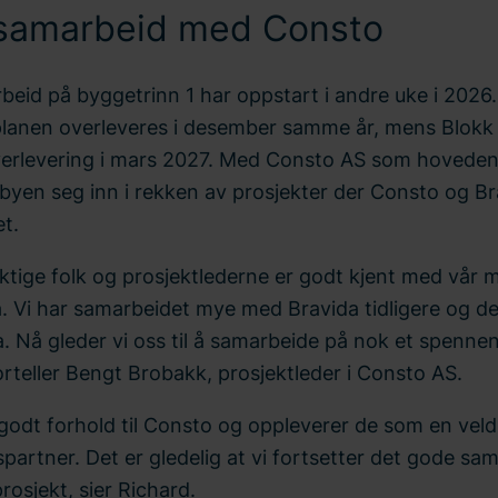
samarbeid med Consto
beid på byggetrinn 1 har oppstart i andre uke i 2026.
 planen overleveres i desember samme år, mens Blokk
verlevering i mars 2027. Med Consto AS som hovede
byen seg inn i rekken av prosjekter der Consto og Br
t.
ktige folk og prosjektlederne er godt kjent med vår m
. Vi har samarbeidet mye med Bravida tidligere og det
a. Nå gleder vi oss til å samarbeide på nok et spenne
forteller Bengt Brobakk, prosjektleder i Consto AS.
 godt forhold til Consto og oppleverer de som en vel
artner. Det er gledelig at vi fortsetter det gode sa
rosjekt, sier Richard.