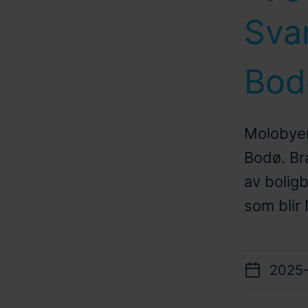
Sva
Bod
Molobyen 
Bodø. Bra
av bolig
som blir
2025-