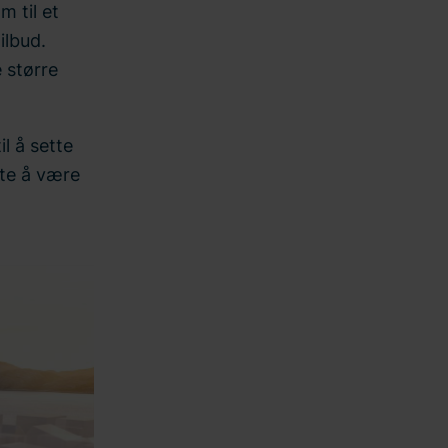
 til et
ilbud.
 større
l å sette
tte å være