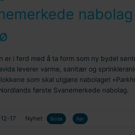
nemerkede nabolag 
ø
er i ferd med å ta form som ny bydel sentra
vida leverer varme, sanitær og sprinkleranle
blokkene som skal utgjøre nabolaget «Park
 Nordlands første Svanemerkede nabolag.
12-17
Nyhet
Bodø
Rør