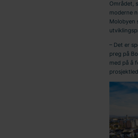
Området, s
moderne na
Molobyen st
utviklings
– Det er s
preg på Bo
med på å f
prosjektled