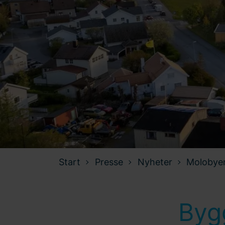
Start
Presse
Nyheter
Molobye
Byg