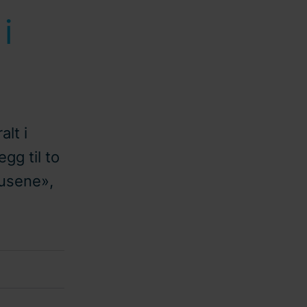
i
lt i
gg til to
husene»,