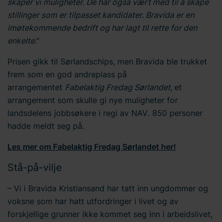
skaper vi muligheter. De har også vært med til å skape
stillinger som er tilpasset kandidater. Bravida er en
imøtekommende bedrift og har lagt til rette for den
enkelte
."
Prisen gikk til Sørlandschips, men Bravida ble trukket
frem som en god andreplass på
arrangementet
Fabelaktig Fredag Sørlandet,
et
arrangement som skulle gi nye muligheter for
landsdelens jobbsøkere i regi av NAV
.
850 personer
hadde meldt seg på.
Les mer om Fabelaktig Fredag Sørlandet her!
Stå-på-vilje
– Vi i Bravida Kristiansand har tatt inn ungdommer og
voksne som har hatt utfordringer i livet og av
forskjellige grunner ikke kommet seg inn i arbeidslivet,