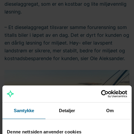
dieselaggregat, som er en kostbar og lite miljøvennlig
løsning.
– Et dieselaggregat tilsvarer samme forurensning som
titalls biler i løpet av en dag. Det er dyrt for kunden og
en dårlig løsning for miljøet. Høy- eller lavspent
landstrøm er sikrere, mer stabilt, bedre for miljøet og
kostnadsbesparende for kunden, sier Ole Aleksander.
Samtykke
Detaljer
Om
Denne nettsiden anvender cookies