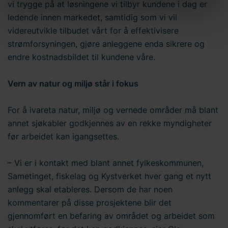
vi trygge på at løsningene vi tilbyr kundene i dag er
samtykket ditt, kan du når som helst klikke på "Cookie-
innstillinger" i bunnteksten på nettstedet. Bravida
ledende innen markedet, samtidig som vi vil
Holding AB er behandlingsansvarlig for
videreutvikle tilbudet vårt for å effektivisere
informasjonskapsler og behandling av
strømforsyningen, gjøre anleggene enda sikrere og
personopplysninger. Du kan lese mer om bruken av
endre kostnadsbildet til kundene våre.
informasjonskapsler
her
på nettstedet vårt. I tillegg finner
du informasjon om hvordan du kontakter oss og hvordan
Vern av natur og miljø står i fokus
vi behandler
personopplysninger
. Skriv inn din
samtykke-ID og datoen du kontaktet oss angående
For å ivareta natur, miljø og vernede områder må blant
samtykket ditt.
annet sjøkabler godkjennes av en rekke myndigheter
før arbeidet kan igangsettes.
– Vi er i kontakt med blant annet fylkeskommunen,
Sametinget, fiskelag og Kystverket hver gang et nytt
anlegg skal etableres. Dersom de har noen
kommentarer på disse prosjektene blir det
gjennomført en befaring av området og arbeidet som