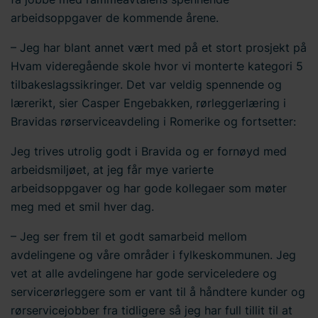
vi behandler
personopplysninger
. Skriv inn din
arbeidsoppgaver de kommende årene.
samtykke-ID og datoen du kontaktet oss angående
samtykket ditt.
– Jeg har blant annet vært med på et stort prosjekt på
Hvam videregående skole hvor vi monterte kategori 5
tilbakeslagssikringer. Det var veldig spennende og
lærerikt, sier Casper Engebakken, rørleggerlæring i
Bravidas rørserviceavdeling i Romerike og fortsetter:
Jeg trives utrolig godt i Bravida og er fornøyd med
arbeidsmiljøet, at jeg får mye varierte
arbeidsoppgaver og har gode kollegaer som møter
meg med et smil hver dag.
– Jeg ser frem til et godt samarbeid mellom
avdelingene og våre områder i fylkeskommunen. Jeg
vet at alle avdelingene har gode serviceledere og
servicerørleggere som er vant til å håndtere kunder og
rørservicejobber fra tidligere så jeg har full tillit til at