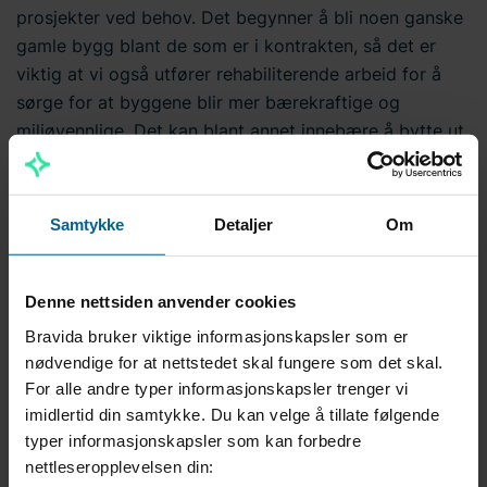
prosjekter ved behov. Det begynner å bli noen ganske
gamle bygg blant de som er i kontrakten, så det er
viktig at vi også utfører rehabiliterende arbeid for å
sørge for at byggene blir mer bærekraftige og
miljøvennlige. Det kan blant annet innebære å bytte ut
gamle fyringsanlegg til nye varmepumper som et
energibesparende tiltak, sier Ulf Ørjan Monsen,
avdelingssjef i Bravidas rørserviceavdeling i Romerike.
Samtykke
Detaljer
Om
Langvarig og godt samarbeid
Denne nettsiden anvender cookies
Det har vært et tett samarbeid mellom
Bravida bruker viktige informasjonskapsler som er
fylkeskommunen og avdelingen siden 2014, den gang
nødvendige for at nettstedet skal fungere som det skal.
Akershus fylkeskommune. Kontrakten har blitt vunnet
For alle andre typer informasjonskapsler trenger vi
frem for tredje gang og partene ser frem til enda flere
imidlertid din samtykke. Du kan velge å tillate følgende
år med godt samarbeid, nå med flere delområder
typer informasjonskapsler som kan forbedre
inkludert.
nettleseropplevelsen din: