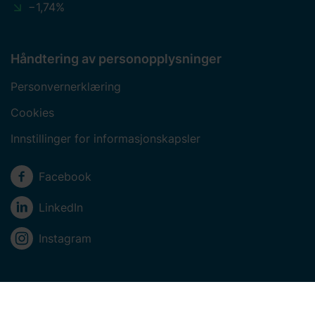
−1,74%
Håndtering av personopplysninger
Personvernerklæring
Cookies
Innstillinger for informasjonskapsler
Sosiale medier
Facebook
LinkedIn
Instagram