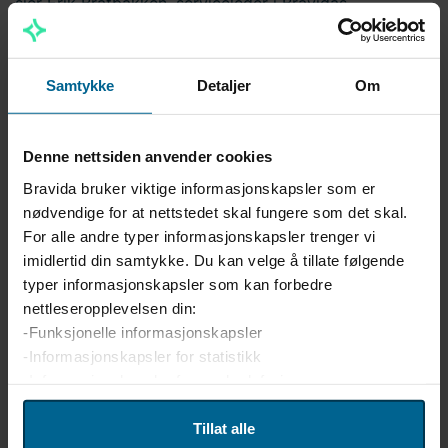
sier Erik Bratbakken, serviceleder i Bravidas
røravdeling i Oslo og Sandvika.
Samtykke
Detaljer
Om
Vannkvalitet som driftsfaktor
– Vann er ikke bare et medium som flytter varme. Det
Denne nettsiden anvender cookies
er en aktiv del av anlegget, og kvaliteten bestemmer
Bravida bruker viktige informasjonskapsler som er
hvordan hele systemet oppfører seg, sier Bratbakken.
nødvendige for at nettstedet skal fungere som det skal.
For alle andre typer informasjonskapsler trenger vi
Når vannet er rent og kjemisk stabilt, får pumper,
imidlertid din samtykke. Du kan velge å tillate følgende
ventiler og varmevekslere langt jevnere
typer informasjonskapsler som kan forbedre
arbeidsforhold. Et balansert anlegg gir færre
nettleseropplevelsen din:
driftsforstyrrelser, mer stabil effekt og bedre
-Funksjonelle informasjonskapsler
forutsigbarhet gjennom året. Mange eiere merker først
-Informasjonskapsler for statistikk
effekten av god vannkvalitet når de opplever hvor
-Informasjonskapsler for markedsføring
stille og stabilt anlegget faktisk går.
Vi bruker enhetsidentifikatorer til å tilpasse innhold og
Tillat alle