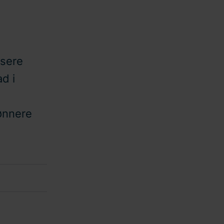
usere
d i
s
rønnere