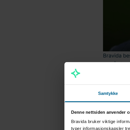
Bravida bes
ved å gjøre
2025.
– På denne
Samtykke
Utviklingen
kjørestrekn
kommer derf
Denne nettsiden anvender c
fornye bilp
Bravida bruker viktige inform
Johansson
typer informasjonskapsler tre