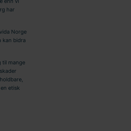
e enn vi
erg har
avida Norge
n kan bidra
 til mange
 skader
holdbare,
en etisk