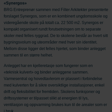
«Synergos»
BRG Entreprenør sammen med Filter Arkitekter presenterte
forslaget Synergos, som er en kombinert ungdomsskole og
videregående skole på totalt ca. 22 500 m2. Synergos er
kompakt organisert rundt forutsetningen om to separate
skoler med felles ryggrad. De to skolene består av hvert sitt
bygningsvolum og uteområder med hver sin identitet.
Mellom disse ligger det felles hjertet, som binder anlegget
sammen til en større helhet.
Anlegget har en kjelleretasje som fungerer som en
«teknisk kulvert» og binder anleggene sammen.
Varmesentral og hovedtavlerom er plassert i forbindelse
med kulverten for å sikre oversiktlige installasjoner, enkel
drift og fleksibilitet for fremtiden. Skolens funksjoner og
driftssystemer er tilpasset slikt at energien til lys,
ventilasjon og oppvarming brukes kun til de arealer som er
i bruk.