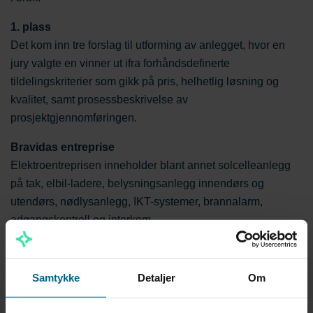
1. plass
Det kom inn tre forslag til utforming av anlegget, hvor en
jury valgte en vinner ut ifra forhåndsdefinerte
tildelingskriterier som gikk på pris, helhetlig løsning og
kvalitet, samt prosessbeskrivelse av
prosjektgjennomføringen.
Bravidas entreprise
Elektroentreprisen inneholder blant annet solcelleanlegg
på tak, elbil-ladere, belysningsanlegg innendørs og
utendørs, nødlysanlegg, IKT-systemer, brannalarm,
adgangskontroll og interkom.
I snitt kommer 20 montører fra Bravida til å jobbe på
prosjektet. Neste del av prosjektet starter etter
Samtykke
Detaljer
Om
sommerferien, med samspillsfasen som inneholder
forprosjekt, prosjektering og planlegging. Planlagt