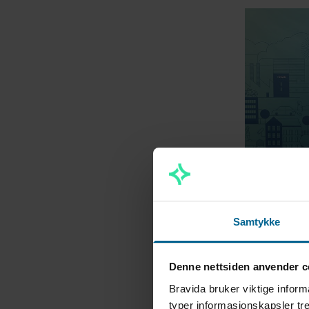
Tore Bakke
Samtykke
Denne nettsiden anvender c
Konsern
Bravida bruker viktige inform
betrakt
typer informasjonskapsler tre