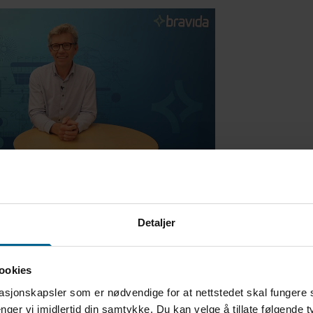
Detaljer
, administrerende direktør i Bravida Norge. Foto: Bra
ookies
sjef Mattias Johansson har videre gjo
asjonskapsler som er nødvendige for at nettstedet skal fungere 
ninger om kvartalet for konsernet:
nger vi imidlertid din samtykke. Du kan velge å tillate følgende 