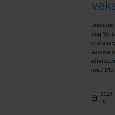
veks
Bravidas 
dag 16. j
ordreinn
service s
etterspør
med 510
2021-
16