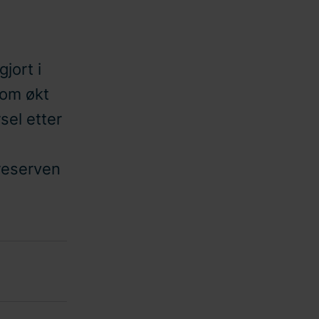
jort i
 om økt
sel etter
ereserven