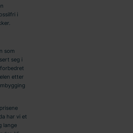
en
silfri i
kker.
en som
ert seg i
 forbedret
elen etter
 ombygging
eprisene
da har vi et
g lange