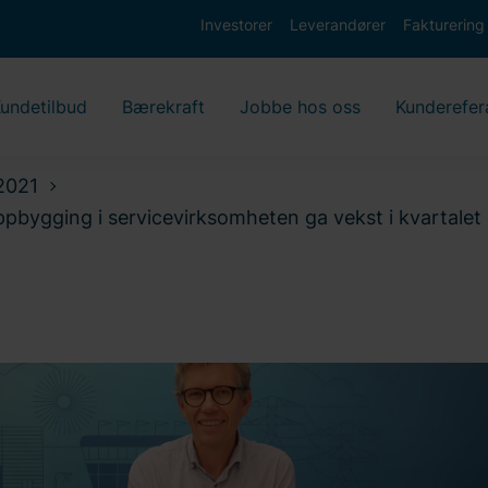
Investorer
Leverandører
Fakturering
undetilbud
Bærekraft
Jobbe hos oss
Kunderefer
2021
oppbygging i servicevirksomheten ga vekst i kvartalet