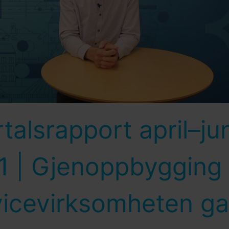
talsrapport april–jun
1 | Gjenoppbygging 
vicevirksomheten ga