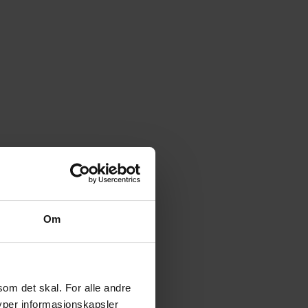
Om
vida
rt noen
som det skal. For alle andre
typer informasjonskapsler