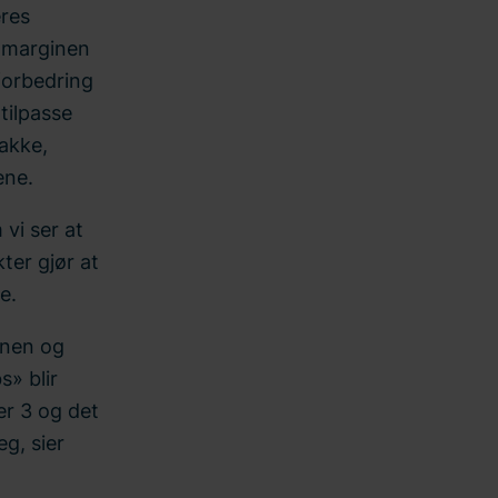
eres
r marginen
forbedring
tilpasse
Bakke,
ene.
vi ser at
ter gjør at
e.
anen og
» blir
er 3 og det
eg, sier