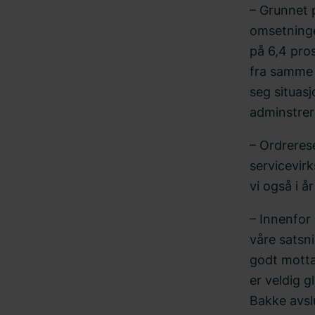
– Grunnet 
omsetninge
på 6,4 pro
fra samme p
seg situasj
adminstrere
– Ordrerese
servicevirk
vi også i år
– Innenfor 
våre satsn
godt motta
er veldig gl
Bakke avsl