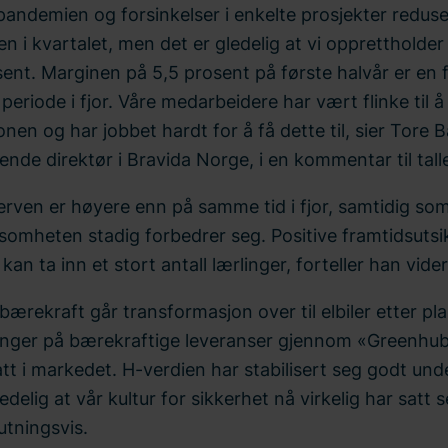
pandemien og forsinkelser i enkelte prosjekter redus
n i kvartalet, men det er gledelig at vi opprettholde
sent. Marginen på 5,5 prosent på første halvår er en 
eriode i fjor. Våre medarbeidere har vært flinke til å 
onen og har jobbet hardt for å få dette til, sier Tore 
nde direktør i Bravida Norge, i en kommentar til tall
rven er høyere enn på samme tid i fjor, samtidig som 
somheten stadig forbedrer seg. Positive framtidsutsik
 kan ta inn et stort antall lærlinger, forteller han vider
bærekraft går transformasjon over til elbiler etter pl
inger på bærekraftige leveranser gjennom «Greenhubs
tt i markedet. H-verdien har stabilisert seg godt und
edelig at vår kultur for sikkerhet nå virkelig har satt s
utningsvis.