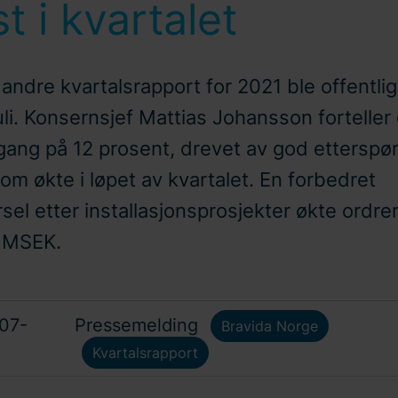
t i kvartalet
andre kvartalsrapport for 2021 ble offentligg
uli. Konsernsjef Mattias Johansson forteller
gang på 12 prosent, drevet av god etterspør
om økte i løpet av kvartalet. En forbedret
sel etter installasjonsprosjekter økte ordr
 MSEK.
07-
Pressemelding
Bravida Norge
Kvartalsrapport