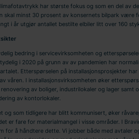
klimafotavtrykk har største fokus og som en del av d
n skal minst 30 prosent av konsernets bilpark være fos
gt i år utgjør antallet bestilte elbiler litt over 160 sty
sikter
tydelig bedring i servicevirksomheten og etterspørsel
tydelig i 2020 på grunn av av pandemien har normalis
artalet. Etterspørselen på installasjonsprosjekter har
 av våren. I installasjonsvirksomheten øker etterspørs
renovering av boliger, industrilokaler og lager samt
ering av kontorlokaler.
t og som tidligere har blitt kommunisert, øker råvar
det er fare for materialmangel i visse områder. I Bravi
m for å håndtere dette. Vi jobber både med avtaler o