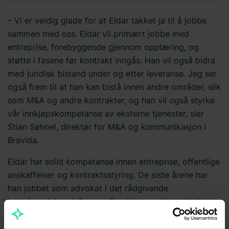
– Vi er veldig glade for at Eldar takket ja til å jobbe
sammen med oss. Eldar vil primært jobbe med
entreprise, forebyggende gjennom opplæring, og
støtte i fasene før kontrakt inngås. Han vil også bidra
med juridisk bistand under og etter leveranse. Jeg ser
også frem til at han kan bistå innen andre områder, slik
som M&A og andre kontrakter, og han vil også styrke
vår innkjøpskompetanse av eksterne tjenester, sier
Stian Søhoel, direktør for M&A og kommunikasjon i
Bravida.
Eldar har solid kompetanse innen entreprise, offentlige
anskaffelser og kontraktsstyring. De siste årene har
han jobbet som advokat i det rådgivende
ingeniørselskapet Sweco. Før dette var han advokat i
det internasjonale forretningsadvokatfirmaet DLA
Piper, og han har vært juridisk rådgiver for Vann og