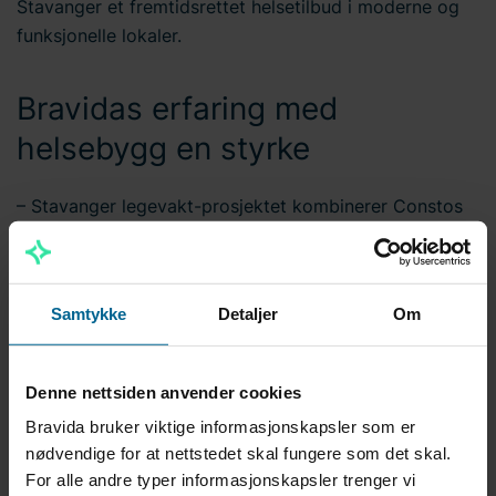
Stavanger et fremtidsrettet helsetilbud i moderne og
funksjonelle lokaler.
Bravidas erfaring med
helsebygg en styrke
– Stavanger legevakt-prosjektet kombinerer Constos
gjennomføringsevne med Bravidas tekniske styrke. Vi
leverer kvalitet og bærekraft – med tydelig kundeverdi
for Stavanger kommune, sier Endre Kristiansen,
Samtykke
Detaljer
Om
prosjektsjef i Consto.
I Constos anbudskonkurranse kom Bravida best ut i
Denne nettsiden anvender cookies
den samlede vurderingen.
Bravida bruker viktige informasjonskapsler som er
– Deres erfaring fra helsebygg styrker både
nødvendige for at nettstedet skal fungere som det skal.
prosjekteringen og byggefasen. Bravida har nylig
For alle andre typer informasjonskapsler trenger vi