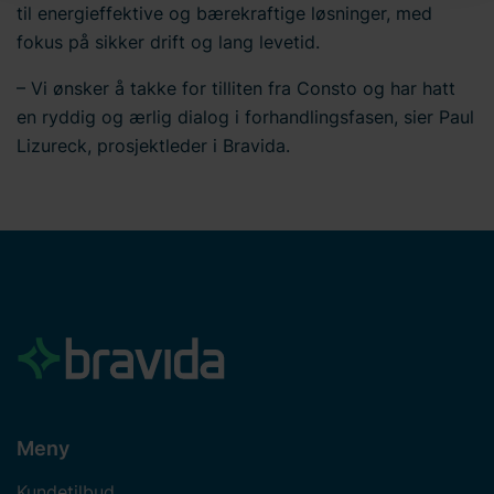
til energieffektive og bærekraftige løsninger, med
personopplysninger. Du kan lese mer om bruken av
fokus på sikker drift og lang levetid.
informasjonskapsler
her
på nettstedet vårt. I tillegg finner
du informasjon om hvordan du kontakter oss og hvordan
– Vi ønsker å takke for tilliten fra Consto og har hatt
vi behandler
personopplysninger
. Skriv inn din
en ryddig og ærlig dialog i forhandlingsfasen, sier Paul
samtykke-ID og datoen du kontaktet oss angående
Lizureck, prosjektleder i Bravida.
samtykket ditt.
Meny
Kundetilbud