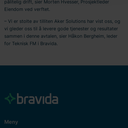
informasjonskapsler og behandling av
pålitelig drift, sier Morten Hvesser, Prosjektleder
personopplysninger. Du kan lese mer om bruken av
Eiendom ved verftet.
informasjonskapsler
her
på nettstedet vårt. I tillegg finner
– Vi er stolte av tilliten Aker Solutions har vist oss, og
du informasjon om hvordan du kontakter oss og hvordan
vi gleder oss til å levere gode tjenester og resultater
vi behandler
personopplysninger
. Skriv inn din
samtykke-ID og datoen du kontaktet oss angående
sammen i denne avtalen, sier Håkon Bergheim, leder
samtykket ditt.
for Teknisk FM i Bravida.
Meny