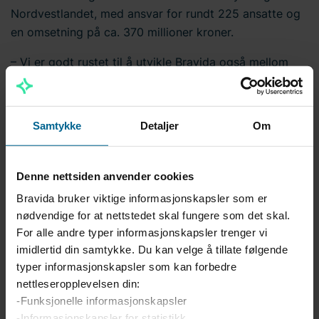
Nordvestlandet, med ansvar for rundt 225 ansatte og
en omsetning på ca. 370 millioner kroner.
– Vi er godt rustet til å utvikle Bravida også mellom
Bergen og Trondheim. Der er det en veldig spennende
geografi med stor verdiskaping, hvor Bravida ønsker å
være til stede med alle våre tjenester, sier Sætre og
Samtykke
Detaljer
Om
legger til: – Denne regioninndelingen gjør det mulig for
oss å gi de lokale avdelingene et eget fokus og en
helhetlig strategi.
Denne nettsiden anvender cookies
Bravida bruker viktige informasjonskapsler som er
I tillegg til de eksisterende Bravida-avdelingene i
nødvendige for at nettstedet skal fungere som det skal.
Ålesund og Førde, blir Sæterdal Elektriske AS og
For alle andre typer informasjonskapsler trenger vi
Vangen Elektro AS avdelinger i Bravidas Region
imidlertid din samtykke. Du kan velge å tillate følgende
Nordvestlandet.
typer informasjonskapsler som kan forbedre
nettleseropplevelsen din:
Sommerfugler i magen og store
-Funksjonelle informasjonskapsler
-Informasjonskapsler for statistikk