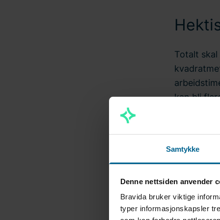
Hektis
Totalt skal
kvadratmet
arbeidstime
kan bli fler
Ved nyttår 
aktivitet f
Samtykke
– Nå jobber
Vi har leid
Denne nettsiden anvender c
sysselsette
Bravida bruker viktige inform
Blindheim 
typer informasjonskapsler tre