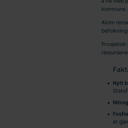
å ha med på
kommune.
Alvim rense
befolkning
Prosjektet 
ressursene
Fakt
Nytt b
Statsf
Nitro
Fosfo
et gjø