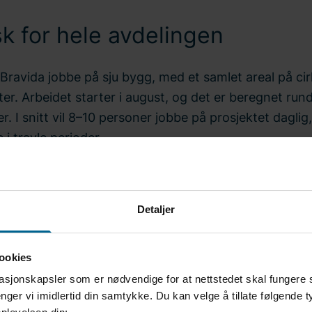
k for hele avdelingen
 Bravida jobbe på sju bygg, med et samlet areal på ci
er. Arbeidet starter i august, og det er beregnet run
r. I snitt vil 8–10 personer jobbe på prosjektet dagli
e i travle perioder.
vil omtrent 20 elektrikere være i arbeid der, noe som
or avdelingen. Hele anlegget skal være klart 31. dese
Detaljer
 vi med så mange renseanlegg at vi er nødt til å leie i
 inn folk fra Bravida Follo og Bravida Fredrikstad, så vi
ookies
r mange ved disse prosjektene, sier prosjektleder Eir
asjonskapsler som er nødvendige for at nettstedet skal fungere 
Johansen.
nger vi imidlertid din samtykke. Du kan velge å tillate følgende 