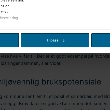
plevelsen din:
 fra tidligere samarbeid
psler
istikk
rkedsføring
 også en viktig rolle i Fara-prosjektet i Fredrikstad
r til å tilpasse innhold og annonser for brukerne, tilby funksjoner
ppen. Det gode samarbeidet der ga sterke referanse
tedet. Vi deler også denne informasjonen med våre partnere inne
ikre kontrakten i Sarpsborg.
Tilpass
kan kombinere denne informasjonen med andre data som du har op
res tjenester. Hvis du ønsker å endre eller trekke tilbake samtyk
t tett med AF Gruppen på Fara, og det samarbeidet h
er" i bunnteksten på nettstedet. Bravida Holding AB er behandlin
å vise hva vi får til. Det er et godt eksempel på hvorda
ndling av personopplysninger. Du kan lese mer om bruken av i
 løsninger sammen, sier Vidar.
nner du informasjon om hvordan du kontakter oss og hvordan vi be
 datoen du kontaktet oss angående samtykket ditt.
iljøvennlig brukspotensiale
g kommune ser frem til et positivt samarbeid med Br
eanlegg. Bravida er en god aktør i markedet, som vi e