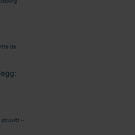
rpsborg
ytte de
legg:
struvitt –