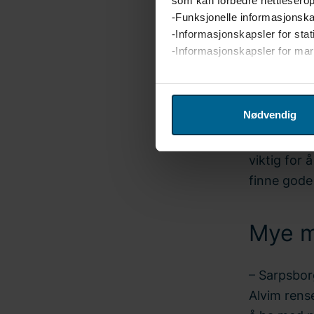
som kan forbedre nettleserop
Tillit
-Funksjonelle informasjonska
-Informasjonskapsler for stat
-Informasjonskapsler for ma
Bravida har
Vi bruker enhetsidentifikatore
med AF Gru
analysere trafikken på netts
med på å s
Nødvendig
og analyse. Partnerne våre 
samlet inn fra din bruk av de
– Vi jobbe
klikke på "Cookie-innstilling
viktig for 
informasjonskapsler og beha
finne gode
nettstedet vårt. I tillegg fi
Skriv inn din samtykke-ID og
Mye m
– Sarpsbor
Alvim rens