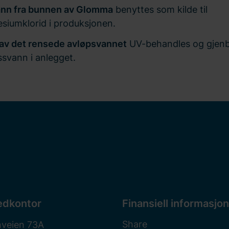
ann fra bunnen av Glomma
benyttes som kilde til
siumklorid i produksjonen.
 av det rensede avløpsvannet
UV-behandles og gjen
svann i anlegget.
edkontor
Finansiell informasjon
Share
nveien 73A