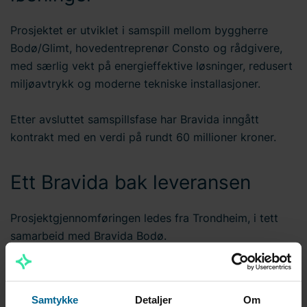
Prosjektet er utviklet i samspill mellom byggherre
Bodø/Glimt, hovedentreprenør Consto og rådgivere,
med særlig vekt på energieffektive løsninger, redusert
miljøavtrykk og moderne tekniske installasjoner.
Etter avsluttet samspillsfase har Bravida inngått
kontrakt med en verdi på rundt 60 millioner kroner.
Ett Bravida bak leveransen
Prosjektgjennomføringen ledes fra Trondheim, i tett
samarbeid med Bravida Bodø.
Det har tidligere vært gjennomført, og gjennomføres,
flere rørprosjekter i tett samarbeid mellom Trondheim-
og Bodø-avdelingene. Den lokale forankringen
Samtykke
Detaljer
Om