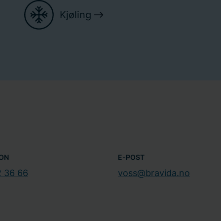
Kjøling
ON
E-POST
2 36 66
voss@bravida.no