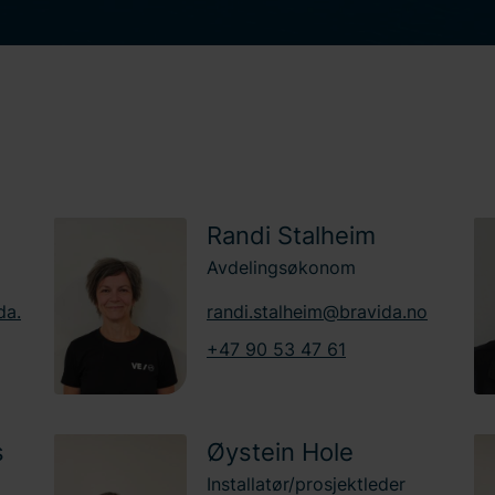
Randi Stalheim
Avdelingsøkonom
da.
randi.stalheim@bravida.no
+47 90 53 47 61
s
Øystein Hole
Installatør/prosjektleder