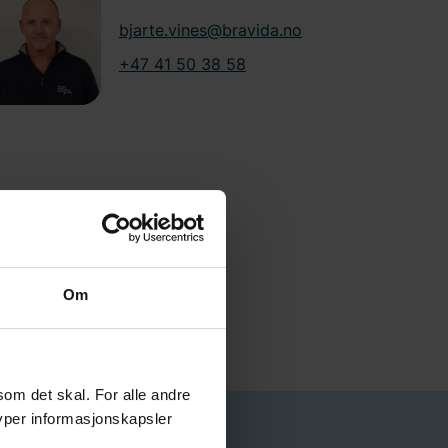
bjarte.vines@bravida.no
+47 41 50 38 58
Om
som det skal. For alle andre
typer informasjonskapsler