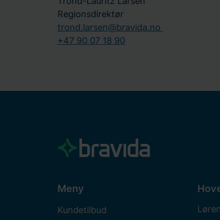
Trond-Lauritz Larsen
Regionsdirektør
trond.larsen@bravida.no
+47 90 07 18 90
Meny
Hov
Løre
Kundetilbud