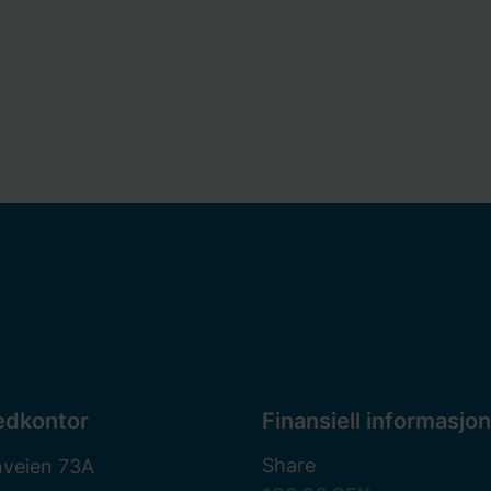
edkontor
Finansiell informasjon
Share
nveien 73A