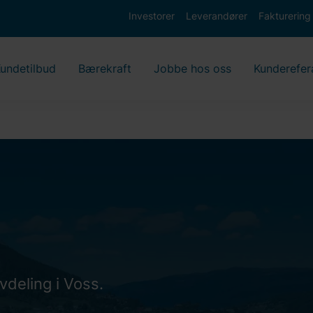
Investorer
Leverandører
Fakturering
undetilbud
Bærekraft
Jobbe hos oss
Kunderefer
vdeling i Voss.