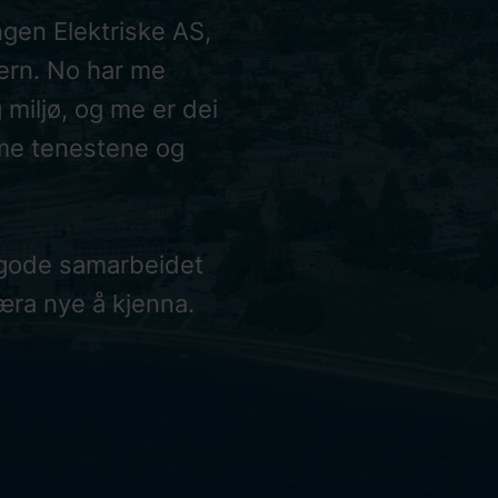
ngen Elektriske AS,
ern. No har me
g miljø, og me er dei
me tenestene og
t gode samarbeidet
æra nye å kjenna.