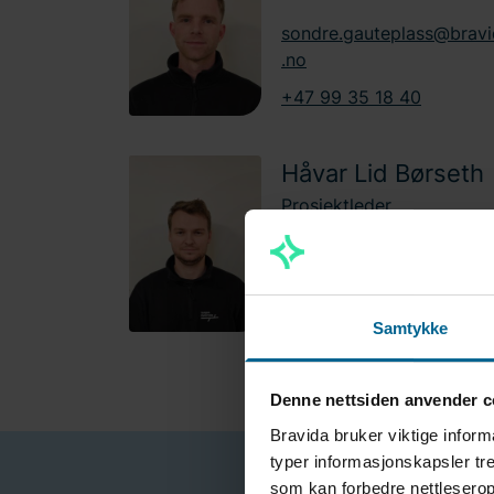
sondre.gauteplass@brav
.no
+47 99 35 18 40
Håvar Lid Børseth
Prosjektleder
havar.borseth@bravida.n
+47 90 73 34 67
Samtykke
Denne nettsiden anvender c
Bravida bruker viktige inform
typer informasjonskapsler tre
som kan forbedre nettleserop