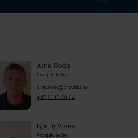
Arne Rode
Prosjektleder
arne.rode@bravida.no
+47 91 15 59 04
Bjarte Vines
Prosjektleder