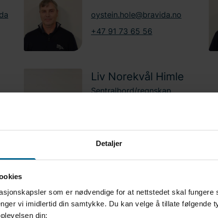
ida
oystein.hole@bravida.no
+47 91 73 65 56
Liv Norekvål Himle
Sentralbord/regnskap
o
liv.himle@bravida.no
+47 56 52 36 66
Detaljer
ookies
asjonskapsler som er nødvendige for at nettstedet skal fungere 
nger vi imidlertid din samtykke. Du kan velge å tillate følgende 
plevelsen din: