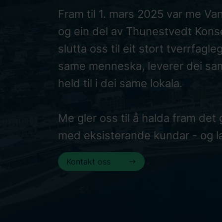
Fram til 1. mars 2025 var me Va
og ein del av Thunestvedt Kons
slutta oss til eit stort tverrfagle
same menneska, leverer dei sa
held til i dei same lokala.
Me gler oss til å halda fram de
med eksisterande kundar - og l
Kontakt oss