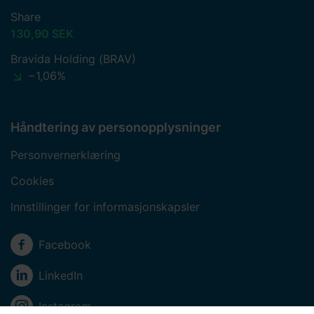
Share
130,90 SEK
Bravida Holding (BRAV)
−1,06%
Håndtering av personopplysninger
Personvernerklæring
Cookies
Innstillinger for informasjonskapsler
Sosiale medier
Facebook
LinkedIn
Instagram