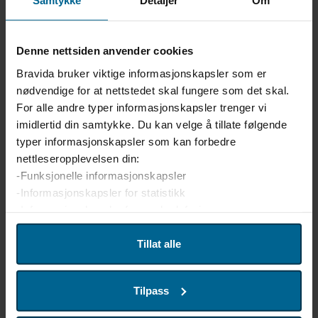
Samtykke
Detaljer
Om
Denne nettsiden anvender cookies
Bravida bruker viktige informasjonskapsler som er
nødvendige for at nettstedet skal fungere som det skal.
For alle andre typer informasjonskapsler trenger vi
imidlertid din samtykke. Du kan velge å tillate følgende
typer informasjonskapsler som kan forbedre
Stålarbeider
nettleseropplevelsen din:
-Funksjonelle informasjonskapsler
-Informasjonskapsler for statistikk
Vi utfører stålkonstruksjoner i klasse EXC2, og leverer
-Informasjonskapsler for markedsføring
samt monterer både prefabrikkerte og plass-sveiste
konstruksjoner. I tillegg tilbyr vi større og mindre
Vi bruker enhetsidentifikatorer til å tilpasse innhold og
Tillat alle
sveisearbeider, enten på vårt eget verksted eller ute
annonser for brukerne, tilby funksjoner for sosiale medier
hos kunde. Vi produserer og monterer trapper og
og analysere trafikken på nettstedet. Vi deler også denne
rekkverk, samt ulike stålkomponenter og tilpasninger
Tilpass
informasjonen med våre partnere innen sosiale medier,
etter behov.
annonsering og analyse. Partnerne våre kan kombinere