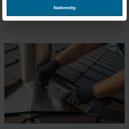
denne informasjonen med andre data som du har oppgitt,
Nødvendig
eller som de har samlet inn fra din bruk av deres
tjenester. Hvis du ønsker å endre eller trekke tilbake
samtykket ditt, kan du når som helst klikke på "Cookie-
innstillinger" i bunnteksten på nettstedet. Bravida
Holding AB er behandlingsansvarlig for
informasjonskapsler og behandling av
personopplysninger. Du kan lese mer om bruken av
informasjonskapsler
her
på nettstedet vårt. I tillegg finner
du informasjon om hvordan du kontakter oss og hvordan
vi behandler
personopplysninger
. Skriv inn din
samtykke-ID og datoen du kontaktet oss angående
samtykket ditt.