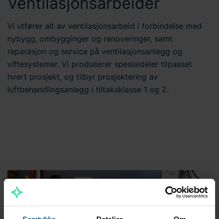
Ventilasjonsarbeider
Vi utfører alt av ventilasjonsarbeid i forbindelse med
nybygg, ombygginger og renoveringer, samt
reparasjon og service på ventilasjonsanlegg og
viftesystemer. Vi produserer spesialdeler tilpasset
hvert prosjekt, og tilbyr prosjektering av
luftbehandlingsanlegg i tiltaksklasse 1 og 2.