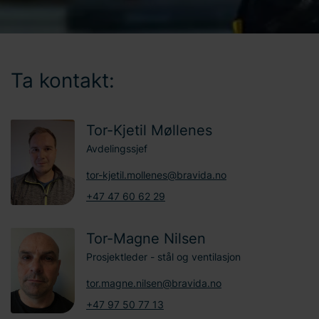
Ta kontakt:
Tor-Kjetil Møllenes
Avdelingssjef
tor-kjetil.mollenes@bravida.no
+47 47 60 62 29
Tor-Magne Nilsen
Prosjektleder - stål og ventilasjon
tor.magne.nilsen@bravida.no
+47 97 50 77 13