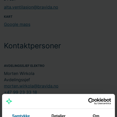
alta.ventilasjon@bravida.no
KART
Google maps
Kontaktpersoner
AVDELINGSSJEF ELEKTRO
Morten Wirkola
Avdelingssjef
morten.wirkola@bravida.no
+47 99 23 33 18
AVDELINGSSJEF VENTILASJON
Tor-Kjetil Møllenes
Avdelingssjef
Samtykke
Detaljer
Om