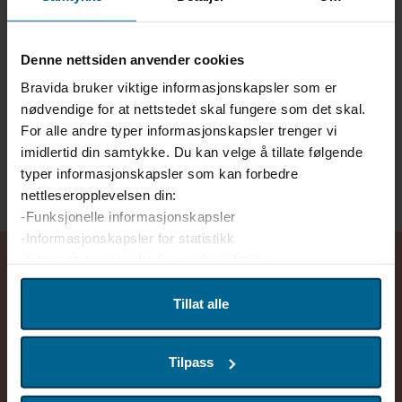
tor-kjetil.mollenes@bravida.no
+47 47 60 62 29
Denne nettsiden anvender cookies
REGION NORD
Bravida bruker viktige informasjonskapsler som er
Tom Roger Jensen
nødvendige for at nettstedet skal fungere som det skal.
Regiondirektør
For alle andre typer informasjonskapsler trenger vi
tom.roger.jensen@bravida.no
imidlertid din samtykke. Du kan velge å tillate følgende
+47 93 21 13 31
typer informasjonskapsler som kan forbedre
nettleseropplevelsen din:
-Funksjonelle informasjonskapsler
-Informasjonskapsler for statistikk
-Informasjonskapsler for markedsføring
Vi bruker enhetsidentifikatorer til å tilpasse innhold og
Tillat alle
annonser for brukerne, tilby funksjoner for sosiale medier
og analysere trafikken på nettstedet. Vi deler også denne
Tilpass
informasjonen med våre partnere innen sosiale medier,
Følg @bravidaalta på Instagram
annonsering og analyse. Partnerne våre kan kombinere