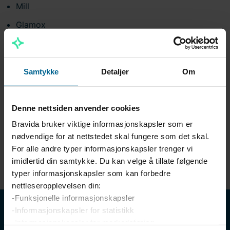
Mill
Glamox
Dimplex
Attende
Samtykke
Detaljer
Om
Frico
Sikkerhet
Denne nettsiden anvender cookies
Elotec Alarm og overvåkning
Bravida bruker viktige informasjonskapsler som er
nødvendige for at nettstedet skal fungere som det skal.
Alarm Parts As
For alle andre typer informasjonskapsler trenger vi
Urmet
imidlertid din samtykke. Du kan velge å tillate følgende
typer informasjonskapsler som kan forbedre
nettleseropplevelsen din:
-Funksjonelle informasjonskapsler
-Informasjonskapsler for statistikk
-Informasjonskapsler for markedsføring