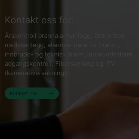
Kontakt oss for:
Årskontroll brannalarmanlegg, årskontroll
nødlysanlegg, alarmsendere for brann-,
innbrudd- og teknisk alarm, innbruddsalarm,
adgangskontroll, Fibersveising og ITV
(kameraovervåkning).
Kontakt oss