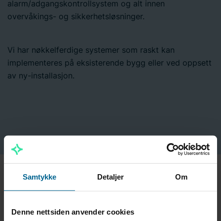
alarm/adgangskontrollsystem og alt innen
overvåkings- og sikkerhetsløsninger.
Vi har nøkkelferdige systemer som raskt kan
implementeres på eksisterende bygg eller ved oppsett
av ny-installasjon.
Samtykke
Detaljer
Om
Denne nettsiden anvender cookies