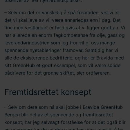
tusenvis av helt nye arbeidsplasser.
informasjonskapsler
her
på nettstedet vårt. I tillegg finner
du informasjon om hvordan du kontakter oss og hvordan
– Selv om det er vanskelig å spå fremtiden, vet vi at
vi behandler
personopplysninger
. Skriv inn din
det vi skal leve av vil være annerledes enn i dag. Det
samtykke-ID og datoen du kontaktet oss angående
fine med vestlandet er heldigvis at vi ligger godt an. Vi
samtykket ditt.
har allerede en enorm fagkompetanse fra olje, gass og
leverandørindustrien som jeg tror vil gi oss mange
spennende nyetableringer framover. Samtidig har vi
alle de eksisterende bedriftene, og her er Bravida med
sitt GreenHub et godt eksempel, som vil være solide
pådrivere for det grønne skiftet, sier ordføreren.
Fremtidsrettet konsept
– Selv om dere som nå skal jobbe i Bravida GreenHub
Bergen blir del av et spennende og fremtidsrettet
konsept, har jeg selvsagt forståelse for at det også blir
en overgang for de av dere som har vært vant til å ha