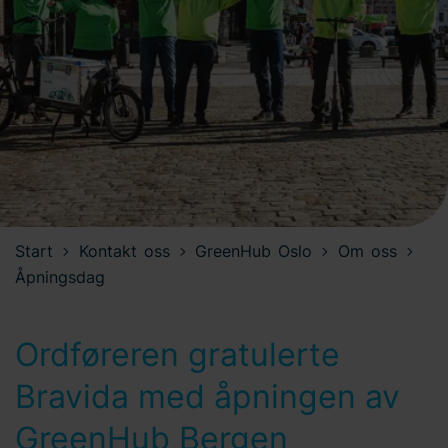
Start
Kontakt oss
GreenHub Oslo
Om oss
Åpningsdag
Ordføreren gratulerte
Bravida med åpningen av
GreenHub Bergen