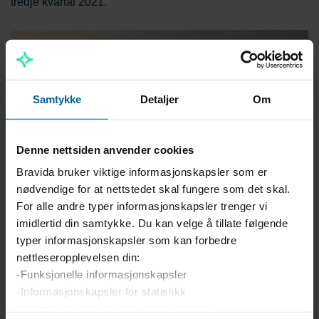
tredje kvartal 2021.
Samtykke
Detaljer
Om
Denne nettsiden anvender cookies
Bravida bruker viktige informasjonskapsler som er
nødvendige for at nettstedet skal fungere som det skal.
For alle andre typer informasjonskapsler trenger vi
imidlertid din samtykke. Du kan velge å tillate følgende
Bravida skal levere alt av arbeider tilknyttet elektro og rør,
typer informasjonskapsler som kan forbedre
bortsett fra selve prosessanlegget. På elektro innebærer
nettleseropplevelsen din:
dette blant annet alt av tavler, strømskinner,
-Funksjonelle informasjonskapsler
reservekraftsaggregat, belysning, brannvarsling,
-Informasjonskapsler for statistikk
tilgangskontroll og kameraovervåkning. På rør innebærer
-Informasjonskapsler for markedsføring