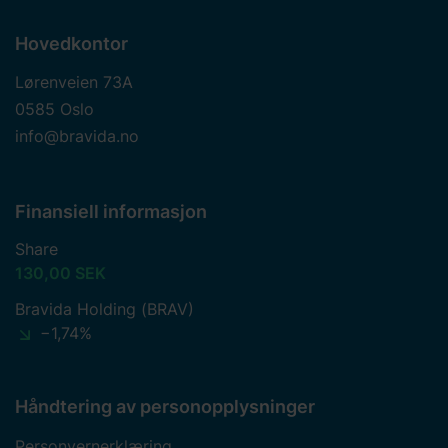
samtykke-ID og datoen du kontaktet oss angående
samtykket ditt.
Hovedkontor
Lørenveien 73A
0585 Oslo
info@bravida.no
Finansiell informasjon
Share
130,00 SEK
Bravida Holding (BRAV)
−1,74%
Håndtering av personopplysninger
Personvernerklæring