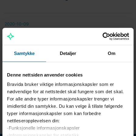
2020-10-09
Bravida lanserer GreenHub! Leveranser
av bærekraftige servicetjenester og
mindre prosjekter innen alle våre
Samtykke
Detaljer
Om
tekniske disipliner – midt i
sentrumskjernen av Oslo
Denne nettsiden anvender cookies
Bravida bruker viktige informasjonskapsler som er
nødvendige for at nettstedet skal fungere som det skal.
For alle andre typer informasjonskapsler trenger vi
Vise 5
imidlertid din samtykke. Du kan velge å tillate følgende
typer informasjonskapsler som kan forbedre
nettleseropplevelsen din:
-Funksjonelle informasjonskapsler
-Informasjonskapsler for statistikk